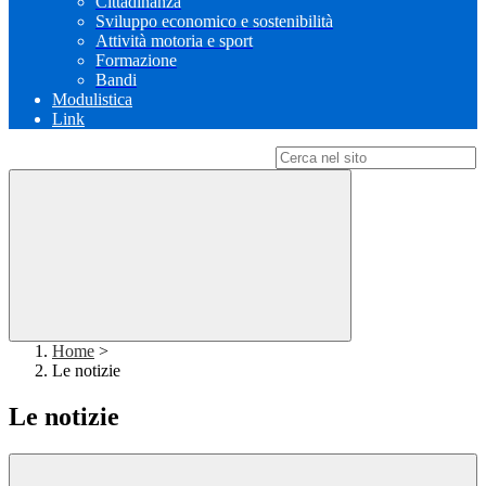
Cittadinanza
Sviluppo economico e sostenibilità
Attività motoria e sport
Formazione
Bandi
Modulistica
Link
Campo di ricerca per le pagine del sito
Home
>
Le notizie
Le notizie