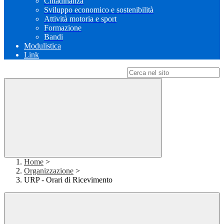
Cittadinanza
Sviluppo economico e sostenibilità
Attività motoria e sport
Formazione
Bandi
Modulistica
Link
Campo di ricerca per le pagine del sito
Home
>
Organizzazione
>
URP - Orari di Ricevimento