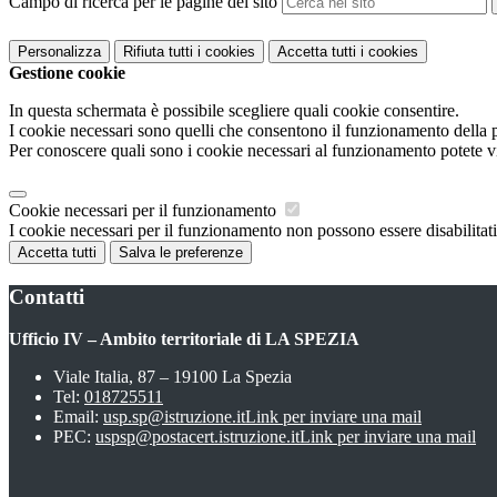
Campo di ricerca per le pagine del sito
Personalizza
Rifiuta tutti
i cookies
Accetta tutti
i cookies
Gestione cookie
In questa schermata è possibile scegliere quali cookie consentire.
I cookie necessari sono quelli che consentono il funzionamento della pi
Per conoscere quali sono i cookie necessari al funzionamento potete v
Cookie necessari per il funzionamento
I cookie necessari per il funzionamento non possono essere disabilitati.
Accetta tutti
Salva le preferenze
Contatti
Ufficio IV – Ambito territoriale di LA SPEZIA
Viale Italia, 87 – 19100 La Spezia
Tel:
018725511
Email:
usp.sp@istruzione.it
Link per inviare una mail
PEC:
uspsp@postacert.istruzione.it
Link per inviare una mail