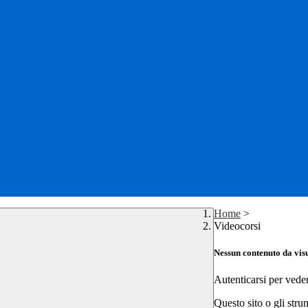
Home
>
Videocorsi
Nessun contenuto da vis
Autenticarsi per vede
Questo sito o gli stru