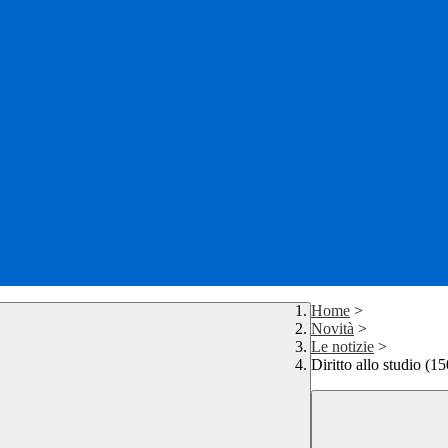
Home
>
Novità
>
Le notizie
>
Diritto allo studio 