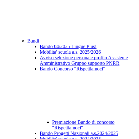
Bandi
Bando 04/2025 Lingue Plus!
Mobilita' scuola a.s. 2025/2026
Avviso selezione personale profilo Assistente
Amministrativo Gruppo supporto PNRR
Bando Concorso “Rispettiamoci”
Premiazione Bando di concorso
"Rispettiamoci"
Bando Progetti Nazionali a.s.2024/2025
Mobilita' scuola a.s. 2024/2025