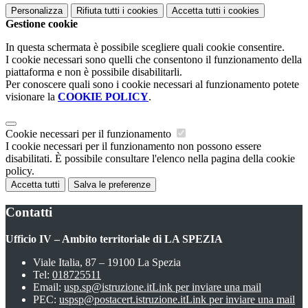
Personalizza
Rifiuta tutti
i cookies
Accetta tutti
i cookies
Gestione cookie
In questa schermata è possibile scegliere quali cookie consentire.
I cookie necessari sono quelli che consentono il funzionamento della
piattaforma e non è possibile disabilitarli.
Per conoscere quali sono i cookie necessari al funzionamento potete
visionare la
COOKIE POLICY
.
Cookie necessari per il funzionamento
I cookie necessari per il funzionamento non possono essere
disabilitati. È possibile consultare l'elenco nella pagina della cookie
policy.
Accetta tutti
Salva le preferenze
Contatti
Ufficio IV – Ambito territoriale di LA SPEZIA
Viale Italia, 87 – 19100 La Spezia
Tel:
018725511
Email:
usp.sp@istruzione.it
Link per inviare una mail
PEC:
uspsp@postacert.istruzione.it
Link per inviare una mail