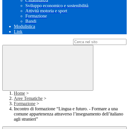
Cittadinanza
Sviluppo economico e sostenibilità
Attività motoria e sport
Formazione
Bandi
Modulistica
Link
Campo di ricerca per le pagine del sito
Home
>
Aree Tematiche
>
Formazione
>
Incontro di formazione “Lingua e futuro. - Formare a una
comune appartenenza attraverso l’insegnamento dell’italiano
agli stranieri”