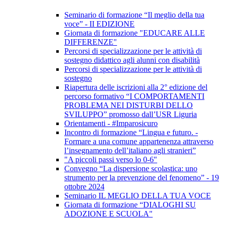
Seminario di formazione “Il meglio della tua
voce” - II EDIZIONE
Giornata di formazione "EDUCARE ALLE
DIFFERENZE"
Percorsi di specializzazione per le attività di
sostegno didattico agli alunni con disabilità
Percorsi di specializzazione per le attività di
sostegno
Riapertura delle iscrizioni alla 2° edizione del
percorso formativo “I COMPORTAMENTI
PROBLEMA NEI DISTURBI DELLO
SVILUPPO” promosso dall’USR Liguria
Orientamenti - #Imparosicuro
Incontro di formazione “Lingua e futuro. -
Formare a una comune appartenenza attraverso
l’insegnamento dell’italiano agli stranieri”
"A piccoli passi verso lo 0-6"
Convegno “La dispersione scolastica: uno
strumento per la prevenzione del fenomeno” - 19
ottobre 2024
Seminario IL MEGLIO DELLA TUA VOCE
Giornata di formazione “DIALOGHI SU
ADOZIONE E SCUOLA"