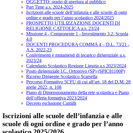
OGGETTO: orario di apertura al pubblico
Part Time a.s. 2024-2025
Iscrizioni alle scuole dell’infanzia e alle scuole di ogni
ordine e grado per l’anno scolastico 2024/2025
PROSPETTO UTILIZZAZIONE DOCENTI DI
RELIGIONE CATTOLICA a.s. 23/24
Missione 4 - Componente 1 - Investimento 3.2: Scuola
4.0
DOCENTI PROCEDURA COMMA 4 – D.L. 73/21 -
A.S. 2022-23
Conferimenti e mutamenti di incarico dirigenziale a.s.
2023/24
Calendario Scolastico Regione Liguria a.s 2023/2024
Posto dirigenziale I.C. Ortonovo (SP) (SPIC81100P)
Ricorso Dirigente Scolastico Scarsella
Percorso Formativo 5CFU di cui all’art. 18 del D.M. 28
aprile 2022, n. 108
Piano di Dimensionamento della rete scolastica e Piano
dell’offerta formativa 2023/2024
Decreto esclusione Camilli
Iscrizioni alle scuole dell’infanzia e alle
scuole di ogni ordine e grado per l’anno
scolastico 2025/2026