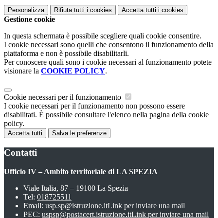
Personalizza
Rifiuta tutti
i cookies
Accetta tutti
i cookies
Gestione cookie
In questa schermata è possibile scegliere quali cookie consentire.
I cookie necessari sono quelli che consentono il funzionamento della
piattaforma e non è possibile disabilitarli.
Per conoscere quali sono i cookie necessari al funzionamento potete
visionare la
COOKIE POLICY
.
Cookie necessari per il funzionamento
I cookie necessari per il funzionamento non possono essere
disabilitati. È possibile consultare l'elenco nella pagina della cookie
policy.
Accetta tutti
Salva le preferenze
Contatti
Ufficio IV – Ambito territoriale di LA SPEZIA
Viale Italia, 87 – 19100 La Spezia
Tel:
018725511
Email:
usp.sp@istruzione.it
Link per inviare una mail
PEC:
uspsp@postacert.istruzione.it
Link per inviare una mail