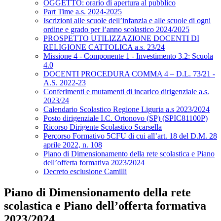
OGGETTO: orario di apertura al pubblico
Part Time a.s. 2024-2025
Iscrizioni alle scuole dell’infanzia e alle scuole di ogni
ordine e grado per l’anno scolastico 2024/2025
PROSPETTO UTILIZZAZIONE DOCENTI DI
RELIGIONE CATTOLICA a.s. 23/24
Missione 4 - Componente 1 - Investimento 3.2: Scuola
4.0
DOCENTI PROCEDURA COMMA 4 – D.L. 73/21 -
A.S. 2022-23
Conferimenti e mutamenti di incarico dirigenziale a.s.
2023/24
Calendario Scolastico Regione Liguria a.s 2023/2024
Posto dirigenziale I.C. Ortonovo (SP) (SPIC81100P)
Ricorso Dirigente Scolastico Scarsella
Percorso Formativo 5CFU di cui all’art. 18 del D.M. 28
aprile 2022, n. 108
Piano di Dimensionamento della rete scolastica e Piano
dell’offerta formativa 2023/2024
Decreto esclusione Camilli
Piano di Dimensionamento della rete
scolastica e Piano dell’offerta formativa
2023/2024