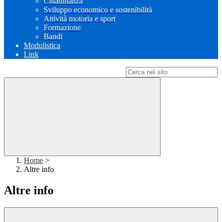
Cittadinanza
Sviluppo economico e sostenibilità
Attività motoria e sport
Formazione
Bandi
Modulistica
Link
Campo di ricerca per le pagine del sito
Home
>
Altre info
Altre info