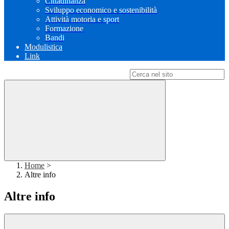
Cittadinanza
Sviluppo economico e sostenibilità
Attività motoria e sport
Formazione
Bandi
Modulistica
Link
Campo di ricerca per le pagine del sito
Home
>
Altre info
Altre info