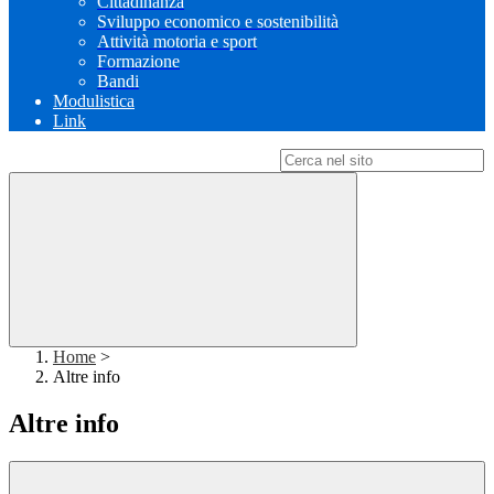
Cittadinanza
Sviluppo economico e sostenibilità
Attività motoria e sport
Formazione
Bandi
Modulistica
Link
Campo di ricerca per le pagine del sito
Home
>
Altre info
Altre info