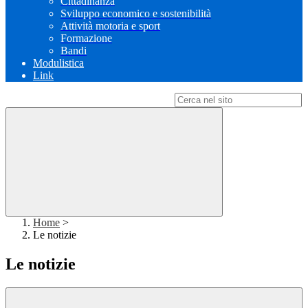
Cittadinanza
Sviluppo economico e sostenibilità
Attività motoria e sport
Formazione
Bandi
Modulistica
Link
Campo di ricerca per le pagine del sito
Home
>
Le notizie
Le notizie