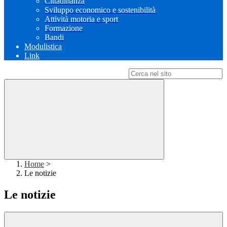
Cittadinanza
Sviluppo economico e sostenibilità
Attività motoria e sport
Formazione
Bandi
Modulistica
Link
Campo di ricerca per le pagine del sito
Home
>
Le notizie
Le notizie