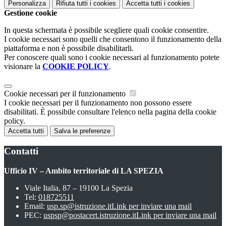
Personalizza
Rifiuta tutti
i cookies
Accetta tutti
i cookies
Gestione cookie
In questa schermata è possibile scegliere quali cookie consentire.
I cookie necessari sono quelli che consentono il funzionamento della
piattaforma e non è possibile disabilitarli.
Per conoscere quali sono i cookie necessari al funzionamento potete
visionare la
COOKIE POLICY
.
Cookie necessari per il funzionamento
I cookie necessari per il funzionamento non possono essere
disabilitati. È possibile consultare l'elenco nella pagina della cookie
policy.
Accetta tutti
Salva le preferenze
Contatti
Ufficio IV – Ambito territoriale di LA SPEZIA
Viale Italia, 87 – 19100 La Spezia
Tel:
018725511
Email:
usp.sp@istruzione.it
Link per inviare una mail
PEC:
uspsp@postacert.istruzione.it
Link per inviare una mail