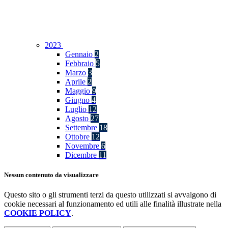
2023
Gennaio
2
Febbraio
5
Marzo
3
Aprile
2
Maggio
9
Giugno
4
Luglio
12
Agosto
27
Settembre
18
Ottobre
12
Novembre
6
Dicembre
11
Nessun contenuto da visualizzare
Questo sito o gli strumenti terzi da questo utilizzati si avvalgono di
cookie necessari al funzionamento ed utili alle finalità illustrate nella
COOKIE POLICY
.