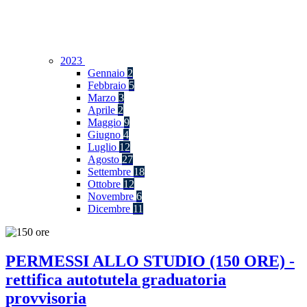
2023
Gennaio
2
Febbraio
5
Marzo
3
Aprile
2
Maggio
9
Giugno
4
Luglio
12
Agosto
27
Settembre
18
Ottobre
12
Novembre
6
Dicembre
11
PERMESSI ALLO STUDIO (150 ORE) -
rettifica autotutela graduatoria
provvisoria