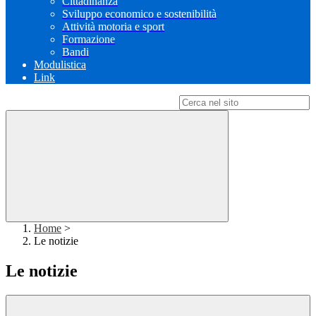
Cittadinanza
Sviluppo economico e sostenibilità
Attività motoria e sport
Formazione
Bandi
Modulistica
Link
Campo di ricerca per le pagine del sito
Home
>
Le notizie
Le notizie