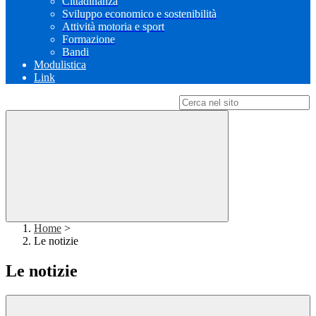
Cittadinanza
Sviluppo economico e sostenibilità
Attività motoria e sport
Formazione
Bandi
Modulistica
Link
Campo di ricerca per le pagine del sito
Home
>
Le notizie
Le notizie