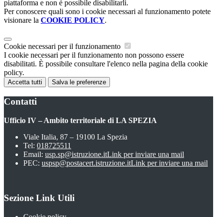
piattaforma e non è possibile disabilitarli.
Per conoscere quali sono i cookie necessari al funzionamento potete
visionare la
COOKIE POLICY
.
Cookie necessari per il funzionamento
I cookie necessari per il funzionamento non possono essere
disabilitati. È possibile consultare l'elenco nella pagina della cookie
policy.
Accetta tutti
Salva le preferenze
Contatti
Ufficio IV – Ambito territoriale di LA SPEZIA
Viale Italia, 87 – 19100 La Spezia
Tel:
018725511
Email:
usp.sp@istruzione.it
Link per inviare una mail
PEC:
uspsp@postacert.istruzione.it
Link per inviare una mail
Sezione Link Utili
Cookie policy