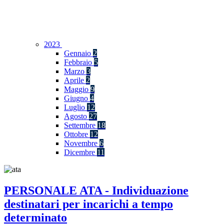
2023
Gennaio
2
Febbraio
5
Marzo
3
Aprile
2
Maggio
9
Giugno
4
Luglio
12
Agosto
27
Settembre
18
Ottobre
12
Novembre
6
Dicembre
11
PERSONALE ATA - Individuazione
destinatari per incarichi a tempo
determinato