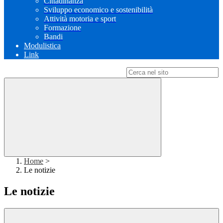
Cittadinanza
Sviluppo economico e sostenibilità
Attività motoria e sport
Formazione
Bandi
Modulistica
Link
Campo di ricerca per le pagine del sito
Home
>
Le notizie
Le notizie