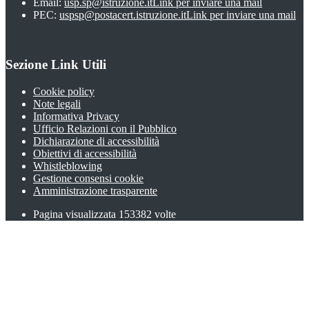
Email:
usp.sp@istruzione.it
Link per inviare una mail
PEC:
uspsp@postacert.istruzione.it
Link per inviare una mail
Sezione Link Utili
Cookie policy
Note legali
Informativa Privacy
Ufficio Relazioni con il Pubblico
Dichiarazione di accessibilità
Obiettivi di accessibilità
Whistleblowing
Gestione consensi cookie
Amministrazione trasparente
Pagina visualizzata
153382
volte