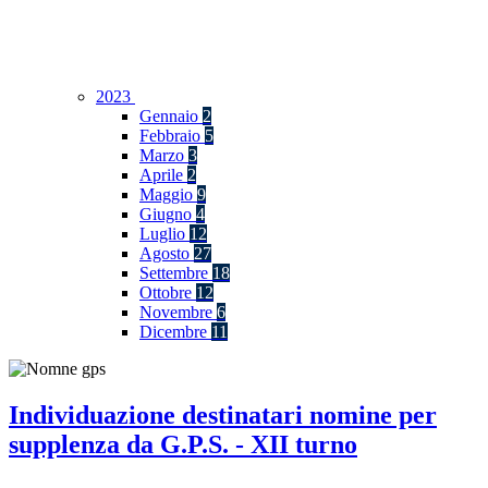
2023
Gennaio
2
Febbraio
5
Marzo
3
Aprile
2
Maggio
9
Giugno
4
Luglio
12
Agosto
27
Settembre
18
Ottobre
12
Novembre
6
Dicembre
11
Individuazione destinatari nomine per
supplenza da G.P.S. - XII turno