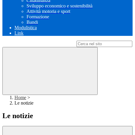
Cittadinanza
Sviluppo economico e sostenibilità
Attività motoria e sport
Formazione
Bandi
Modulistica
Link
Campo di ricerca per le pagine del sito
Home
>
Le notizie
Le notizie