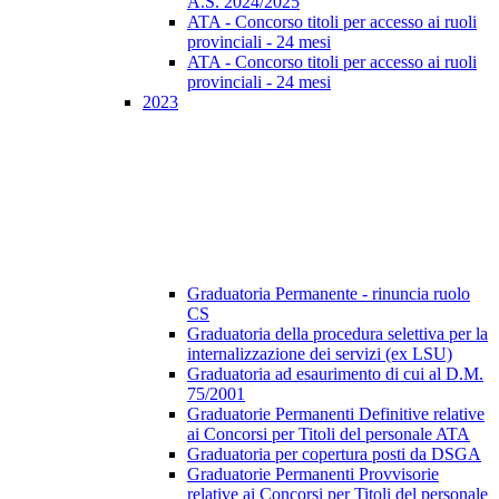
A.S. 2024/2025
ATA - Concorso titoli per accesso ai ruoli
provinciali - 24 mesi
ATA - Concorso titoli per accesso ai ruoli
provinciali - 24 mesi
2023
Graduatoria Permanente - rinuncia ruolo
CS
Graduatoria della procedura selettiva per la
internalizzazione dei servizi (ex LSU)
Graduatoria ad esaurimento di cui al D.M.
75/2001
Graduatorie Permanenti Definitive relative
ai Concorsi per Titoli del personale ATA
Graduatoria per copertura posti da DSGA
Graduatorie Permanenti Provvisorie
relative ai Concorsi per Titoli del personale