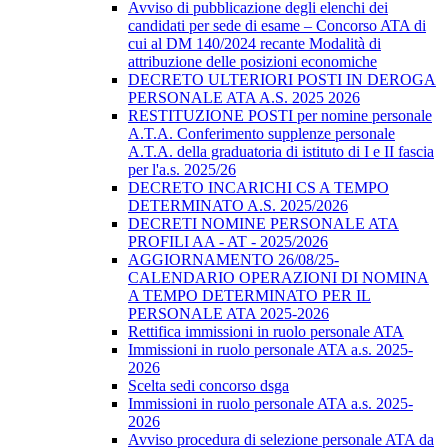
Avviso di pubblicazione degli elenchi dei
candidati per sede di esame – Concorso ATA di
cui al DM 140/2024 recante Modalità di
attribuzione delle posizioni economiche
DECRETO ULTERIORI POSTI IN DEROGA
PERSONALE ATA A.S. 2025 2026
RESTITUZIONE POSTI per nomine personale
A.T.A. Conferimento supplenze personale
A.T.A. della graduatoria di istituto di I e II fascia
per l'a.s. 2025/26
DECRETO INCARICHI CS A TEMPO
DETERMINATO A.S. 2025/2026
DECRETI NOMINE PERSONALE ATA
PROFILI AA - AT - 2025/2026
AGGIORNAMENTO 26/08/25-
CALENDARIO OPERAZIONI DI NOMINA
A TEMPO DETERMINATO PER IL
PERSONALE ATA 2025-2026
Rettifica immissioni in ruolo personale ATA
Immissioni in ruolo personale ATA a.s. 2025-
2026
Scelta sedi concorso dsga
Immissioni in ruolo personale ATA a.s. 2025-
2026
Avviso procedura di selezione personale ATA da