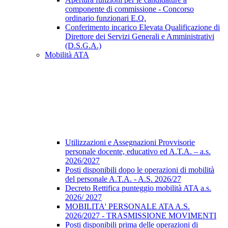
componente di commissione - Concorso
ordinario funzionari E.Q.
Conferimento incarico Elevata Qualificazione di
Direttore dei Servizi Generali e Amministrativi
(D.S.G.A.)
Mobilità ATA
Utilizzazioni e Assegnazioni Provvisorie
personale docente, educativo ed A.T.A. – a.s.
2026/2027
Posti disponibili dopo le operazioni di mobilità
del personale A.T.A. - A.S. 2026/27
Decreto Rettifica punteggio mobilità ATA a.s.
2026/ 2027
MOBILITA' PERSONALE ATA A.S.
2026/2027 - TRASMISSIONE MOVIMENTI
Posti disponibili prima delle operazioni di