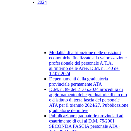
2024
Modalità di attribuzione delle posizioni
economiche finalizzate alla valorizzazione
professionale del personale A.T.A.
all’interno delle Aree. D.M. n. 140 del
12.07.2024
Depennamenti dalla graduatoria
provinciale permanente ATA
D.M. n. 89 del 21.05.2024 procedura di
aggiornamento delle graduatorie di circolo
e d'istituto di terza fascia del personale
ATA per il triennio 2024/27. Pubblicazione
graduatorie definitive
Pubblicazione graduatorie provinciali ad
esaurimento di cui al D.M. 75/2001
SECONDA FASCIA personale ATA -