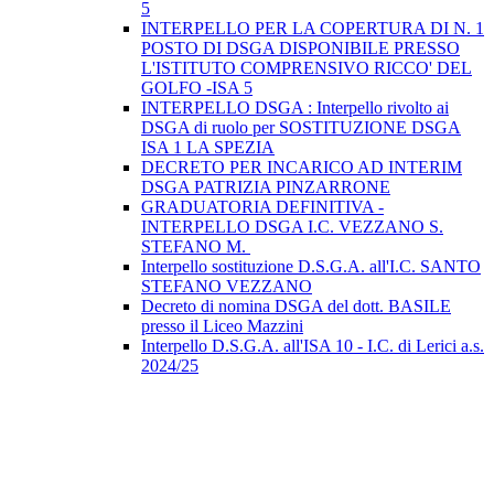
5
INTERPELLO PER LA COPERTURA DI N. 1
POSTO DI DSGA DISPONIBILE PRESSO
L'ISTITUTO COMPRENSIVO RICCO' DEL
GOLFO -ISA 5
INTERPELLO DSGA : Interpello rivolto ai
DSGA di ruolo per SOSTITUZIONE DSGA
ISA 1 LA SPEZIA
DECRETO PER INCARICO AD INTERIM
DSGA PATRIZIA PINZARRONE
GRADUATORIA DEFINITIVA -
INTERPELLO DSGA I.C. VEZZANO S.
STEFANO M.
Interpello sostituzione D.S.G.A. all'I.C. SANTO
STEFANO VEZZANO
Decreto di nomina DSGA del dott. BASILE
presso il Liceo Mazzini
Interpello D.S.G.A. all'ISA 10 - I.C. di Lerici a.s.
2024/25