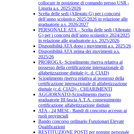
collocare in posizione di comando presso USR -
Liguria a.s. 2025/2026
Scelta delle sedi (Allegato G) per i concorsi
dell’anno scolastico 2025/2026 in relazione alle
graduatorie a.s. 2026/2027
PERSONALE ATA – Scelta delle sedi (Allegato
G) per i concorsi dell’anno scolastico 2024/2025
in relazione alle graduatorie a.s. 2025/2026
Disponibilità ATA dopo i movimenti a.s. 2025/26
Disponibilità ATA prima dei movimenti a.s.
2025/26
PROROGA- Scioglimento riserva relativa al
possesso della certificazione internazionale di
alfabetizzazione digitale (c. d. CIAD)
Scioglimento riserva relativa al possesso della
certificazione internazionale di alfabetizzazione
digitale (c.d. CIAD) - CHIARIMENTI
AGGIORNATO-Scioglimento riserva
graduatorie III fascia A.T.A. conseguimento
certificazione alfabetizzazione digitale
ATA - 24 MESI - Bandi di concorso accesso ai
ruoli provinciali
Bando concorso ordinario Funzionari Elevate
Qualificazioni
RESTITUZIONE POSTI per nomine personale