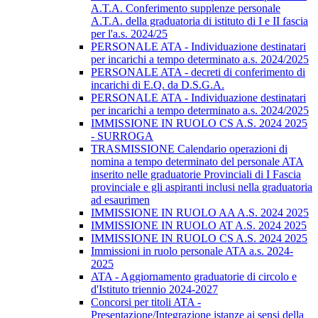
A.T.A. Conferimento supplenze personale
A.T.A. della graduatoria di istituto di I e II fascia
per l'a.s. 2024/25
PERSONALE ATA - Individuazione destinatari
per incarichi a tempo determinato a.s. 2024/2025
PERSONALE ATA - decreti di conferimento di
incarichi di E.Q. da D.S.G.A.
PERSONALE ATA - Individuazione destinatari
per incarichi a tempo determinato a.s. 2024/2025
IMMISSIONE IN RUOLO CS A.S. 2024 2025
- SURROGA
TRASMISSIONE Calendario operazioni di
nomina a tempo determinato del personale ATA
inserito nelle graduatorie Provinciali di I Fascia
provinciale e gli aspiranti inclusi nella graduatoria
ad esaurimen
IMMISSIONE IN RUOLO AA A.S. 2024 2025
IMMISSIONE IN RUOLO AT A.S. 2024 2025
IMMISSIONE IN RUOLO CS A.S. 2024 2025
Immissioni in ruolo personale ATA a.s. 2024-
2025
ATA - Aggiornamento graduatorie di circolo e
d'Istituto triennio 2024-2027
Concorsi per titoli ATA -
Presentazione/Integrazione istanze ai sensi della