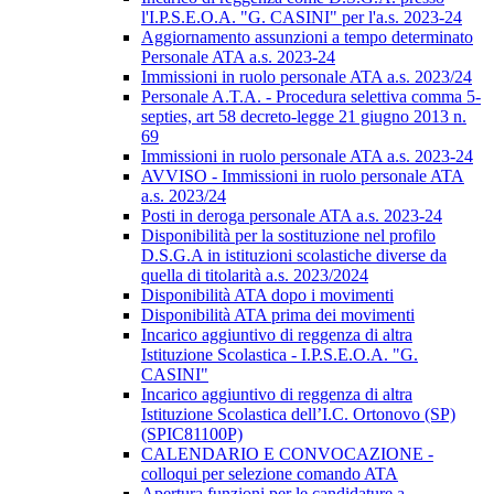
l'I.P.S.E.O.A. "G. CASINI" per l'a.s. 2023-24
Aggiornamento assunzioni a tempo determinato
Personale ATA a.s. 2023-24
Immissioni in ruolo personale ATA a.s. 2023/24
Personale A.T.A. - Procedura selettiva comma 5-
septies, art 58 decreto-legge 21 giugno 2013 n.
69
Immissioni in ruolo personale ATA a.s. 2023-24
AVVISO - Immissioni in ruolo personale ATA
a.s. 2023/24
Posti in deroga personale ATA a.s. 2023-24
Disponibilità per la sostituzione nel profilo
D.S.G.A in istituzioni scolastiche diverse da
quella di titolarità a.s. 2023/2024
Disponibilità ATA dopo i movimenti
Disponibilità ATA prima dei movimenti
Incarico aggiuntivo di reggenza di altra
Istituzione Scolastica - I.P.S.E.O.A. "G.
CASINI"
Incarico aggiuntivo di reggenza di altra
Istituzione Scolastica dell’I.C. Ortonovo (SP)
(SPIC81100P)
CALENDARIO E CONVOCAZIONE -
colloqui per selezione comando ATA
Apertura funzioni per le candidature a