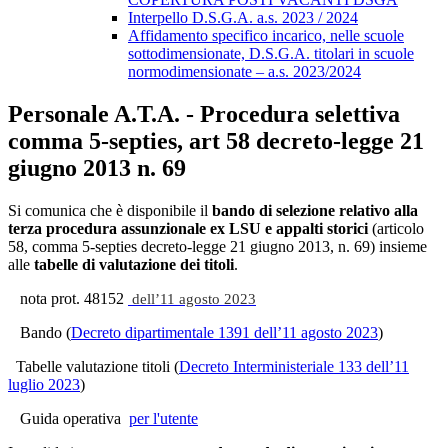
Interpello D.S.G.A. a.s. 2023 / 2024
Affidamento specifico incarico, nelle scuole
sottodimensionate, D.S.G.A. titolari in scuole
normodimensionate – a.s. 2023/2024
Personale A.T.A. - Procedura selettiva
comma 5-septies, art 58 decreto-legge 21
giugno 2013 n. 69
Si comunica che è disponibile
il
bando di selezione relativo alla
terza procedura assunzionale ex LSU e appalti storici
(articolo
58, comma 5-septies decreto-legge 21 giugno 2013, n. 69) insieme
alle
tabelle di valutazione dei titoli
.
nota prot. 48152
dell’11 agosto 2023
Bando (
Decreto dipartimentale 1391 dell’11 agosto 2023
)
Tabelle valutazione titoli (
Decreto Interministeriale 133 dell’11
luglio 2023
)
Guida operativa
per l'utente