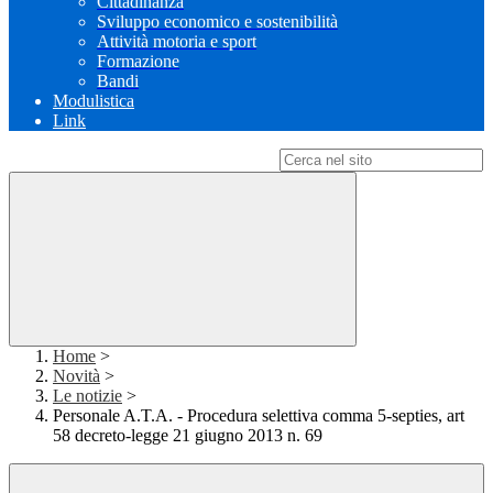
Cittadinanza
Sviluppo economico e sostenibilità
Attività motoria e sport
Formazione
Bandi
Modulistica
Link
Campo di ricerca per le pagine del sito
Home
>
Novità
>
Le notizie
>
Personale A.T.A. - Procedura selettiva comma 5-septies, art
58 decreto-legge 21 giugno 2013 n. 69