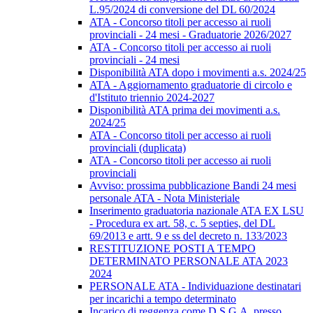
L.95/2024 di conversione del DL 60/2024
ATA - Concorso titoli per accesso ai ruoli
provinciali - 24 mesi - Graduatorie 2026/2027
ATA - Concorso titoli per accesso ai ruoli
provinciali - 24 mesi
Disponibilità ATA dopo i movimenti a.s. 2024/25
ATA - Aggiornamento graduatorie di circolo e
d'Istituto triennio 2024-2027
Disponibilità ATA prima dei movimenti a.s.
2024/25
ATA - Concorso titoli per accesso ai ruoli
provinciali (duplicata)
ATA - Concorso titoli per accesso ai ruoli
provinciali
Avviso: prossima pubblicazione Bandi 24 mesi
personale ATA - Nota Ministeriale
Inserimento graduatoria nazionale ATA EX LSU
- Procedura ex art. 58, c. 5 septies, del DL
69/2013 e artt. 9 e ss del decreto n. 133/2023
RESTITUZIONE POSTI A TEMPO
DETERMINATO PERSONALE ATA 2023
2024
PERSONALE ATA - Individuazione destinatari
per incarichi a tempo determinato
Incarico di reggenza come D.S.G.A. presso