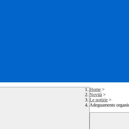
Home
>
Novità
>
Le notizie
>
Adeguamento organico 