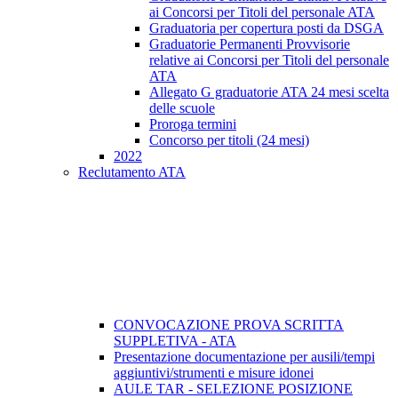
ai Concorsi per Titoli del personale ATA
Graduatoria per copertura posti da DSGA
Graduatorie Permanenti Provvisorie
relative ai Concorsi per Titoli del personale
ATA
Allegato G graduatorie ATA 24 mesi scelta
delle scuole
Proroga termini
Concorso per titoli (24 mesi)
2022
Reclutamento ATA
CONVOCAZIONE PROVA SCRITTA
SUPPLETIVA - ATA
Presentazione documentazione per ausili/tempi
aggiuntivi/strumenti e misure idonei
AULE TAR - SELEZIONE POSIZIONE