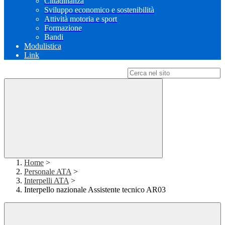
Cittadinanza
Sviluppo economico e sostenibilità
Attività motoria e sport
Formazione
Bandi
Modulistica
Link
Campo di ricerca per le pagine del sito
Home
>
Personale ATA
>
Interpelli ATA
>
Interpello nazionale Assistente tecnico AR03