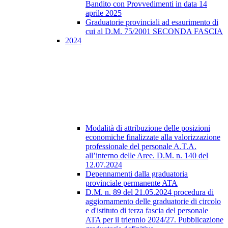
Bandito con Provvedimenti in data 14
aprile 2025
Graduatorie provinciali ad esaurimento di
cui al D.M. 75/2001 SECONDA FASCIA
2024
Modalità di attribuzione delle posizioni
economiche finalizzate alla valorizzazione
professionale del personale A.T.A.
all’interno delle Aree. D.M. n. 140 del
12.07.2024
Depennamenti dalla graduatoria
provinciale permanente ATA
D.M. n. 89 del 21.05.2024 procedura di
aggiornamento delle graduatorie di circolo
e d'istituto di terza fascia del personale
ATA per il triennio 2024/27. Pubblicazione