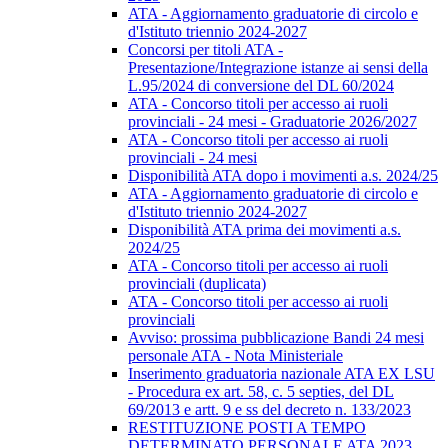
ATA - Aggiornamento graduatorie di circolo e
d'Istituto triennio 2024-2027
Concorsi per titoli ATA -
Presentazione/Integrazione istanze ai sensi della
L.95/2024 di conversione del DL 60/2024
ATA - Concorso titoli per accesso ai ruoli
provinciali - 24 mesi - Graduatorie 2026/2027
ATA - Concorso titoli per accesso ai ruoli
provinciali - 24 mesi
Disponibilità ATA dopo i movimenti a.s. 2024/25
ATA - Aggiornamento graduatorie di circolo e
d'Istituto triennio 2024-2027
Disponibilità ATA prima dei movimenti a.s.
2024/25
ATA - Concorso titoli per accesso ai ruoli
provinciali (duplicata)
ATA - Concorso titoli per accesso ai ruoli
provinciali
Avviso: prossima pubblicazione Bandi 24 mesi
personale ATA - Nota Ministeriale
Inserimento graduatoria nazionale ATA EX LSU
- Procedura ex art. 58, c. 5 septies, del DL
69/2013 e artt. 9 e ss del decreto n. 133/2023
RESTITUZIONE POSTI A TEMPO
DETERMINATO PERSONALE ATA 2023