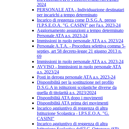
2024
PERSONALE ATA - Individuazione destinatari
per incarichi a tempo determinato
Incarico di reggenza come D.S.G.A. presso
l'I.P.S.E.O.A. "G. CASINI" per l'a.s. 2023-24
Aggiornamento assunzioni a tempo determinato
Personale ATA a.s. 2023-24
Immissioni in ruolo personale ATA a.s. 2023/24
Personale A.T.A. - Procedura selettiva comma 5-
septies, art 58 decreto-legge 21 giugno 2013 n.
69
Immissioni in ruolo personale ATA a.s. 2023-24
AVVISO - Immissioni in ruolo personale ATA
a.s. 2023/24
Posti in deroga personale ATA a.s. 2023-24
Disponibilità per la sostituzione nel profilo
D.S.G.A in istituzioni scolastiche diverse da
quella di titolarità a.s. 2023/2024
Disponibilità ATA dopo i movimenti
Disponibilità ATA prima dei movimenti
Incarico aggiuntivo di reggenza di altra
Istituzione Scolastica - I.P.S.E.O.A. "G.
CASINI"
Incarico aggiuntivo di reggenza di altra
Istituzione Scolastica dell’I.C. Ortonovo (SP)