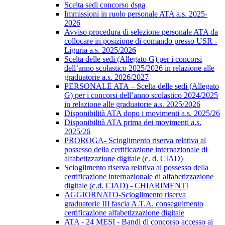
Scelta sedi concorso dsga
Immissioni in ruolo personale ATA a.s. 2025-
2026
Avviso procedura di selezione personale ATA da
collocare in posizione di comando presso USR -
Liguria a.s. 2025/2026
Scelta delle sedi (Allegato G) per i concorsi
dell’anno scolastico 2025/2026 in relazione alle
graduatorie a.s. 2026/2027
PERSONALE ATA – Scelta delle sedi (Allegato
G) per i concorsi dell’anno scolastico 2024/2025
in relazione alle graduatorie a.s. 2025/2026
Disponibilità ATA dopo i movimenti a.s. 2025/26
Disponibilità ATA prima dei movimenti a.s.
2025/26
PROROGA- Scioglimento riserva relativa al
possesso della certificazione internazionale di
alfabetizzazione digitale (c. d. CIAD)
Scioglimento riserva relativa al possesso della
certificazione internazionale di alfabetizzazione
digitale (c.d. CIAD) - CHIARIMENTI
AGGIORNATO-Scioglimento riserva
graduatorie III fascia A.T.A. conseguimento
certificazione alfabetizzazione digitale
ATA - 24 MESI - Bandi di concorso accesso ai