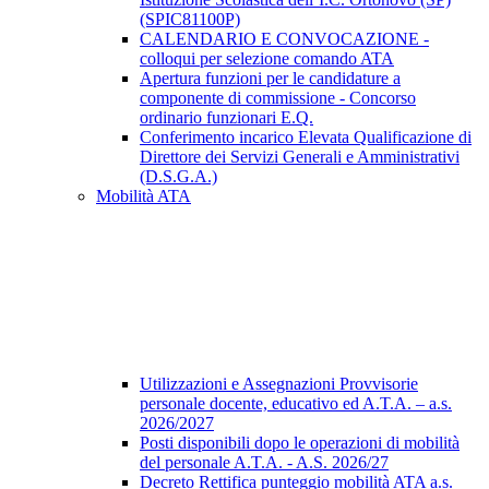
(SPIC81100P)
CALENDARIO E CONVOCAZIONE -
colloqui per selezione comando ATA
Apertura funzioni per le candidature a
componente di commissione - Concorso
ordinario funzionari E.Q.
Conferimento incarico Elevata Qualificazione di
Direttore dei Servizi Generali e Amministrativi
(D.S.G.A.)
Mobilità ATA
Utilizzazioni e Assegnazioni Provvisorie
personale docente, educativo ed A.T.A. – a.s.
2026/2027
Posti disponibili dopo le operazioni di mobilità
del personale A.T.A. - A.S. 2026/27
Decreto Rettifica punteggio mobilità ATA a.s.