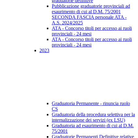
graduatorie definitive
Pubblicazione graduatorie provinciali ad
esaurimento di cui al D.M. 75/2001
SECONDA FASCIA personale ATA -
A.S. 2024/2025
ATA - Concorso titoli per accesso ai ruoli
provinciali - 24 mesi
ATA - Concorso titoli per accesso ai ruoli
provinciali - 24 mesi
2023
Graduatoria Permanente - rinuncia ruolo
CS
Graduatoria della procedura selettiva per la
internalizzazione dei servizi (ex LSU)
Graduatoria ad esaurimento di cui al D.M.
75/2001
Graduatorie Permanenti Definitive relative