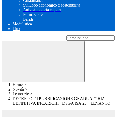
Cittadinanza
Sviluppo economico e sostenibilità
Attività motoria e sport
Formazione
Bandi
Modulistica
Link
Campo di ricerca per le pagine del sito
Home
>
Novità
>
Le notizie
>
DECRETO DI PUBBLICAZIONE GRADUATORIA
DEFINITIVA INCARICHI - DSGA ISA 23 – LEVANTO