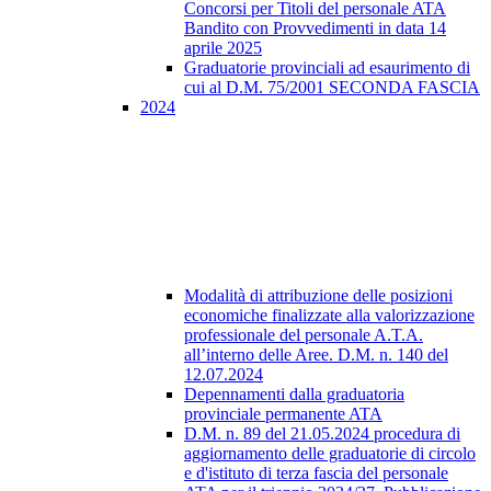
Concorsi per Titoli del personale ATA
Bandito con Provvedimenti in data 14
aprile 2025
Graduatorie provinciali ad esaurimento di
cui al D.M. 75/2001 SECONDA FASCIA
2024
Modalità di attribuzione delle posizioni
economiche finalizzate alla valorizzazione
professionale del personale A.T.A.
all’interno delle Aree. D.M. n. 140 del
12.07.2024
Depennamenti dalla graduatoria
provinciale permanente ATA
D.M. n. 89 del 21.05.2024 procedura di
aggiornamento delle graduatorie di circolo
e d'istituto di terza fascia del personale