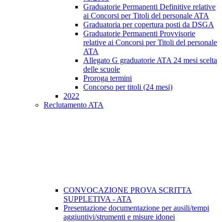
Graduatorie Permanenti Definitive relative
ai Concorsi per Titoli del personale ATA
Graduatoria per copertura posti da DSGA
Graduatorie Permanenti Provvisorie
relative ai Concorsi per Titoli del personale
ATA
Allegato G graduatorie ATA 24 mesi scelta
delle scuole
Proroga termini
Concorso per titoli (24 mesi)
2022
Reclutamento ATA
CONVOCAZIONE PROVA SCRITTA
SUPPLETIVA - ATA
Presentazione documentazione per ausili/tempi
aggiuntivi/strumenti e misure idonei