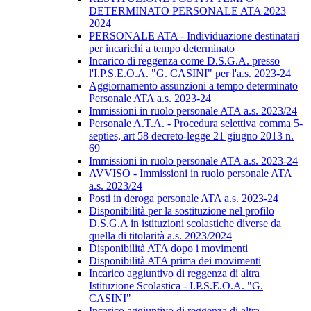
DETERMINATO PERSONALE ATA 2023
2024
PERSONALE ATA - Individuazione destinatari
per incarichi a tempo determinato
Incarico di reggenza come D.S.G.A. presso
l'I.P.S.E.O.A. "G. CASINI" per l'a.s. 2023-24
Aggiornamento assunzioni a tempo determinato
Personale ATA a.s. 2023-24
Immissioni in ruolo personale ATA a.s. 2023/24
Personale A.T.A. - Procedura selettiva comma 5-
septies, art 58 decreto-legge 21 giugno 2013 n.
69
Immissioni in ruolo personale ATA a.s. 2023-24
AVVISO - Immissioni in ruolo personale ATA
a.s. 2023/24
Posti in deroga personale ATA a.s. 2023-24
Disponibilità per la sostituzione nel profilo
D.S.G.A in istituzioni scolastiche diverse da
quella di titolarità a.s. 2023/2024
Disponibilità ATA dopo i movimenti
Disponibilità ATA prima dei movimenti
Incarico aggiuntivo di reggenza di altra
Istituzione Scolastica - I.P.S.E.O.A. "G.
CASINI"
Incarico aggiuntivo di reggenza di altra