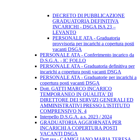
DECRETO DI PUBBLICAZIONE
GRADUATORIA DEFINITIVA
INCARICHI - DSGA ISA 23 –
LEVANTO
PERSONALE ATA - Graduatoria
provvisoria per incarichi a copertura posti
vacanti DSGA
PERSONALE ATA - Conferimento incarico da
D.S.G.A. - IC FOLLO
PERSONALE ATA - Graduatoria definitiva per
incarichi a copertura posti vacanti DSGA
PERSONALE ATA - Graduatorie per incarichi a
copertura posti vacanti DSGA
Dott. GATTI MARCO INCARICO
TEMPORANEO IN QUALITA' DI
DIRETTORE DEI SERVIZI GENERALI ED
AMMINISTRATIVI PRESSO L'ISTITUTO
COMPRENSIVO N. 4
Interpello D.S.G.A. a.s. 2023 / 2024
GRADUATORIA AGGIORNATA PER
INCARICHI A COPERTURA POSTI
VACANTI DSGA
Dott.ssa - CAMIGLIANO MARIA TERESA