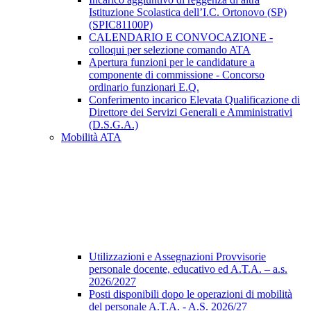
Istituzione Scolastica dell’I.C. Ortonovo (SP)
(SPIC81100P)
CALENDARIO E CONVOCAZIONE -
colloqui per selezione comando ATA
Apertura funzioni per le candidature a
componente di commissione - Concorso
ordinario funzionari E.Q.
Conferimento incarico Elevata Qualificazione di
Direttore dei Servizi Generali e Amministrativi
(D.S.G.A.)
Mobilità ATA
Utilizzazioni e Assegnazioni Provvisorie
personale docente, educativo ed A.T.A. – a.s.
2026/2027
Posti disponibili dopo le operazioni di mobilità
del personale A.T.A. - A.S. 2026/27