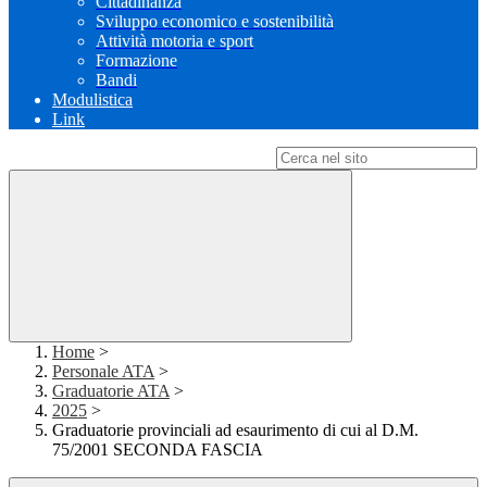
Cittadinanza
Sviluppo economico e sostenibilità
Attività motoria e sport
Formazione
Bandi
Modulistica
Link
Campo di ricerca per le pagine del sito
Home
>
Personale ATA
>
Graduatorie ATA
>
2025
>
Graduatorie provinciali ad esaurimento di cui al D.M.
75/2001 SECONDA FASCIA