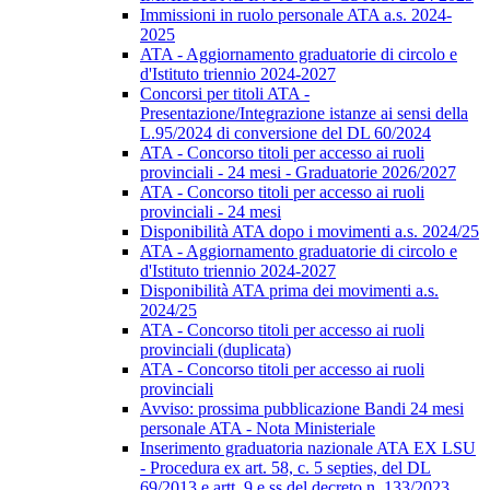
Immissioni in ruolo personale ATA a.s. 2024-
2025
ATA - Aggiornamento graduatorie di circolo e
d'Istituto triennio 2024-2027
Concorsi per titoli ATA -
Presentazione/Integrazione istanze ai sensi della
L.95/2024 di conversione del DL 60/2024
ATA - Concorso titoli per accesso ai ruoli
provinciali - 24 mesi - Graduatorie 2026/2027
ATA - Concorso titoli per accesso ai ruoli
provinciali - 24 mesi
Disponibilità ATA dopo i movimenti a.s. 2024/25
ATA - Aggiornamento graduatorie di circolo e
d'Istituto triennio 2024-2027
Disponibilità ATA prima dei movimenti a.s.
2024/25
ATA - Concorso titoli per accesso ai ruoli
provinciali (duplicata)
ATA - Concorso titoli per accesso ai ruoli
provinciali
Avviso: prossima pubblicazione Bandi 24 mesi
personale ATA - Nota Ministeriale
Inserimento graduatoria nazionale ATA EX LSU
- Procedura ex art. 58, c. 5 septies, del DL
69/2013 e artt. 9 e ss del decreto n. 133/2023