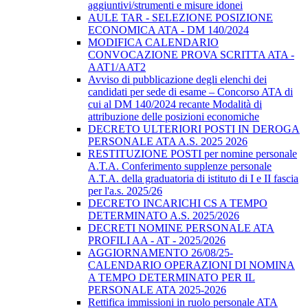
aggiuntivi/strumenti e misure idonei
AULE TAR - SELEZIONE POSIZIONE
ECONOMICA ATA - DM 140/2024
MODIFICA CALENDARIO
CONVOCAZIONE PROVA SCRITTA ATA -
AAT1/AAT2
Avviso di pubblicazione degli elenchi dei
candidati per sede di esame – Concorso ATA di
cui al DM 140/2024 recante Modalità di
attribuzione delle posizioni economiche
DECRETO ULTERIORI POSTI IN DEROGA
PERSONALE ATA A.S. 2025 2026
RESTITUZIONE POSTI per nomine personale
A.T.A. Conferimento supplenze personale
A.T.A. della graduatoria di istituto di I e II fascia
per l'a.s. 2025/26
DECRETO INCARICHI CS A TEMPO
DETERMINATO A.S. 2025/2026
DECRETI NOMINE PERSONALE ATA
PROFILI AA - AT - 2025/2026
AGGIORNAMENTO 26/08/25-
CALENDARIO OPERAZIONI DI NOMINA
A TEMPO DETERMINATO PER IL
PERSONALE ATA 2025-2026
Rettifica immissioni in ruolo personale ATA