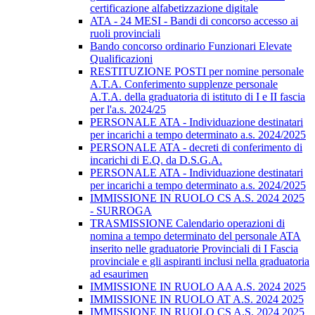
certificazione alfabetizzazione digitale
ATA - 24 MESI - Bandi di concorso accesso ai
ruoli provinciali
Bando concorso ordinario Funzionari Elevate
Qualificazioni
RESTITUZIONE POSTI per nomine personale
A.T.A. Conferimento supplenze personale
A.T.A. della graduatoria di istituto di I e II fascia
per l'a.s. 2024/25
PERSONALE ATA - Individuazione destinatari
per incarichi a tempo determinato a.s. 2024/2025
PERSONALE ATA - decreti di conferimento di
incarichi di E.Q. da D.S.G.A.
PERSONALE ATA - Individuazione destinatari
per incarichi a tempo determinato a.s. 2024/2025
IMMISSIONE IN RUOLO CS A.S. 2024 2025
- SURROGA
TRASMISSIONE Calendario operazioni di
nomina a tempo determinato del personale ATA
inserito nelle graduatorie Provinciali di I Fascia
provinciale e gli aspiranti inclusi nella graduatoria
ad esaurimen
IMMISSIONE IN RUOLO AA A.S. 2024 2025
IMMISSIONE IN RUOLO AT A.S. 2024 2025
IMMISSIONE IN RUOLO CS A.S. 2024 2025