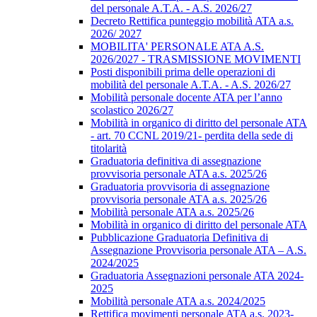
del personale A.T.A. - A.S. 2026/27
Decreto Rettifica punteggio mobilità ATA a.s.
2026/ 2027
MOBILITA' PERSONALE ATA A.S.
2026/2027 - TRASMISSIONE MOVIMENTI
Posti disponibili prima delle operazioni di
mobilità del personale A.T.A. - A.S. 2026/27
Mobilità personale docente ATA per l’anno
scolastico 2026/27
Mobilità in organico di diritto del personale ATA
- art. 70 CCNL 2019/21- perdita della sede di
titolarità
Graduatoria definitiva di assegnazione
provvisoria personale ATA a.s. 2025/26
Graduatoria provvisoria di assegnazione
provvisoria personale ATA a.s. 2025/26
Mobilità personale ATA a.s. 2025/26
Mobilità in organico di diritto del personale ATA
Pubblicazione Graduatoria Definitiva di
Assegnazione Provvisoria personale ATA – A.S.
2024/2025
Graduatoria Assegnazioni personale ATA 2024-
2025
Mobilità personale ATA a.s. 2024/2025
Rettifica movimenti personale ATA a.s. 2023-