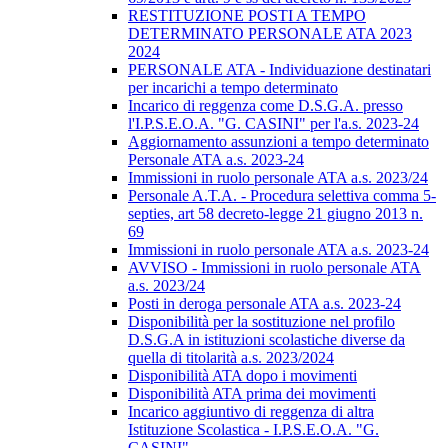
RESTITUZIONE POSTI A TEMPO
DETERMINATO PERSONALE ATA 2023
2024
PERSONALE ATA - Individuazione destinatari
per incarichi a tempo determinato
Incarico di reggenza come D.S.G.A. presso
l'I.P.S.E.O.A. "G. CASINI" per l'a.s. 2023-24
Aggiornamento assunzioni a tempo determinato
Personale ATA a.s. 2023-24
Immissioni in ruolo personale ATA a.s. 2023/24
Personale A.T.A. - Procedura selettiva comma 5-
septies, art 58 decreto-legge 21 giugno 2013 n.
69
Immissioni in ruolo personale ATA a.s. 2023-24
AVVISO - Immissioni in ruolo personale ATA
a.s. 2023/24
Posti in deroga personale ATA a.s. 2023-24
Disponibilità per la sostituzione nel profilo
D.S.G.A in istituzioni scolastiche diverse da
quella di titolarità a.s. 2023/2024
Disponibilità ATA dopo i movimenti
Disponibilità ATA prima dei movimenti
Incarico aggiuntivo di reggenza di altra
Istituzione Scolastica - I.P.S.E.O.A. "G.
CASINI"