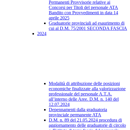
Permanenti Provvisorie relative ai
Concorsi per Titoli del personale ATA
Bandito con Provvedimenti in data 14
aprile 2025
Graduatorie provinciali ad esaurimento di
cui al D.M. 75/2001 SECONDA FASCIA
2024
Modalità di attribuzione delle posizioni
economiche finalizzate alla valorizzazione
professionale del personale A.T.A.
all’interno delle Aree. D.M. n. 140 del
12.07.2024
Depennamenti dalla graduatoria
provinciale permanente ATA
D.M. n. 89 del 21.05.2024 procedura di
aggiornamento delle graduatorie di circolo