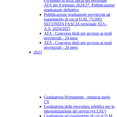
e d'istituto di terza fascia del personale
ATA per il triennio 2024/27. Pubblicazione
graduatorie definitive
Pubblicazione graduatorie provinciali ad
esaurimento di cui al D.M. 75/2001
SECONDA FASCIA personale ATA -
A.S. 2024/2025
ATA - Concorso titoli per accesso ai ruoli
provinciali - 24 mesi
ATA - Concorso titoli per accesso ai ruoli
provinciali - 24 mesi
2023
Graduatoria Permanente - rinuncia ruolo
CS
Graduatoria della procedura selettiva per la
internalizzazione dei servizi (ex LSU)
Graduatoria ad esaurimento di cui al D.M.