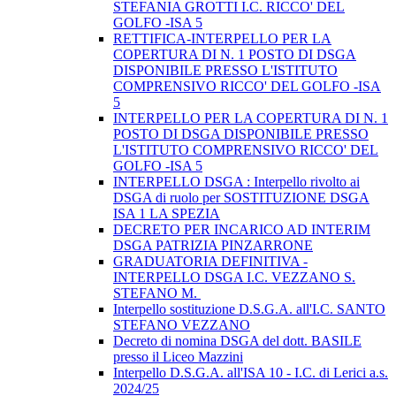
STEFANIA GROTTI I.C. RICCO' DEL
GOLFO -ISA 5
RETTIFICA-INTERPELLO PER LA
COPERTURA DI N. 1 POSTO DI DSGA
DISPONIBILE PRESSO L'ISTITUTO
COMPRENSIVO RICCO' DEL GOLFO -ISA
5
INTERPELLO PER LA COPERTURA DI N. 1
POSTO DI DSGA DISPONIBILE PRESSO
L'ISTITUTO COMPRENSIVO RICCO' DEL
GOLFO -ISA 5
INTERPELLO DSGA : Interpello rivolto ai
DSGA di ruolo per SOSTITUZIONE DSGA
ISA 1 LA SPEZIA
DECRETO PER INCARICO AD INTERIM
DSGA PATRIZIA PINZARRONE
GRADUATORIA DEFINITIVA -
INTERPELLO DSGA I.C. VEZZANO S.
STEFANO M.
Interpello sostituzione D.S.G.A. all'I.C. SANTO
STEFANO VEZZANO
Decreto di nomina DSGA del dott. BASILE
presso il Liceo Mazzini
Interpello D.S.G.A. all'ISA 10 - I.C. di Lerici a.s.
2024/25