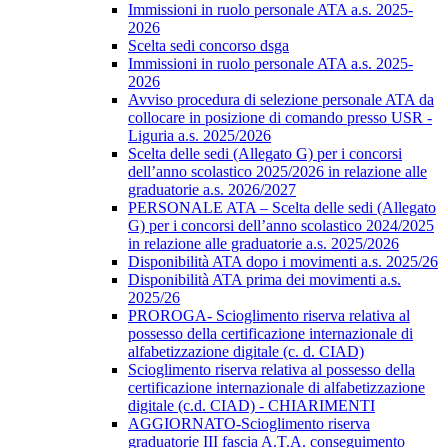
Immissioni in ruolo personale ATA a.s. 2025-
2026
Scelta sedi concorso dsga
Immissioni in ruolo personale ATA a.s. 2025-
2026
Avviso procedura di selezione personale ATA da
collocare in posizione di comando presso USR -
Liguria a.s. 2025/2026
Scelta delle sedi (Allegato G) per i concorsi
dell’anno scolastico 2025/2026 in relazione alle
graduatorie a.s. 2026/2027
PERSONALE ATA – Scelta delle sedi (Allegato
G) per i concorsi dell’anno scolastico 2024/2025
in relazione alle graduatorie a.s. 2025/2026
Disponibilità ATA dopo i movimenti a.s. 2025/26
Disponibilità ATA prima dei movimenti a.s.
2025/26
PROROGA- Scioglimento riserva relativa al
possesso della certificazione internazionale di
alfabetizzazione digitale (c. d. CIAD)
Scioglimento riserva relativa al possesso della
certificazione internazionale di alfabetizzazione
digitale (c.d. CIAD) - CHIARIMENTI
AGGIORNATO-Scioglimento riserva
graduatorie III fascia A.T.A. conseguimento