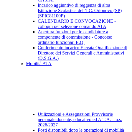
Incarico aggiuntivo di reggenza di altra
Istituzione Scolastica dell’I.C. Ortonovo (SP)
(SPIC81100P)
CALENDARIO E CONVOCAZIONE -
colloqui per selezione comando ATA
Apertura funzioni per le candidature a
componente di commissione - Concorso
ordinario funzionari E.Q.
Conferimento incarico Elevata Qualificazione di
Direttore dei Servizi Generali e Amministrativi
(D.S.G.A.)
Mobilità ATA
Utilizzazioni e Assegnazioni Provvisorie
personale docente, educativo ed A.T.A. – a.s.
2026/2027
Posti disponibili dopo le operazioni di mobilità