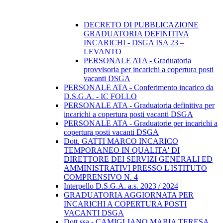
DECRETO DI PUBBLICAZIONE
GRADUATORIA DEFINITIVA
INCARICHI - DSGA ISA 23 –
LEVANTO
PERSONALE ATA - Graduatoria
provvisoria per incarichi a copertura posti
vacanti DSGA
PERSONALE ATA - Conferimento incarico da
D.S.G.A. - IC FOLLO
PERSONALE ATA - Graduatoria definitiva per
incarichi a copertura posti vacanti DSGA
PERSONALE ATA - Graduatorie per incarichi a
copertura posti vacanti DSGA
Dott. GATTI MARCO INCARICO
TEMPORANEO IN QUALITA' DI
DIRETTORE DEI SERVIZI GENERALI ED
AMMINISTRATIVI PRESSO L'ISTITUTO
COMPRENSIVO N. 4
Interpello D.S.G.A. a.s. 2023 / 2024
GRADUATORIA AGGIORNATA PER
INCARICHI A COPERTURA POSTI
VACANTI DSGA
Dott.ssa - CAMIGLIANO MARIA TERESA