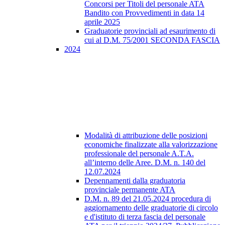
Concorsi per Titoli del personale ATA
Bandito con Provvedimenti in data 14
aprile 2025
Graduatorie provinciali ad esaurimento di
cui al D.M. 75/2001 SECONDA FASCIA
2024
Modalità di attribuzione delle posizioni
economiche finalizzate alla valorizzazione
professionale del personale A.T.A.
all’interno delle Aree. D.M. n. 140 del
12.07.2024
Depennamenti dalla graduatoria
provinciale permanente ATA
D.M. n. 89 del 21.05.2024 procedura di
aggiornamento delle graduatorie di circolo
e d'istituto di terza fascia del personale