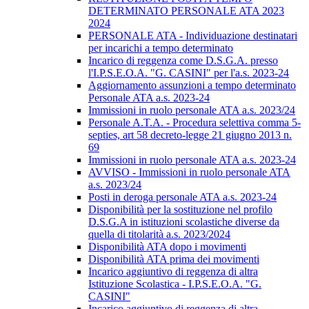
DETERMINATO PERSONALE ATA 2023
2024
PERSONALE ATA - Individuazione destinatari
per incarichi a tempo determinato
Incarico di reggenza come D.S.G.A. presso
l'I.P.S.E.O.A. "G. CASINI" per l'a.s. 2023-24
Aggiornamento assunzioni a tempo determinato
Personale ATA a.s. 2023-24
Immissioni in ruolo personale ATA a.s. 2023/24
Personale A.T.A. - Procedura selettiva comma 5-
septies, art 58 decreto-legge 21 giugno 2013 n.
69
Immissioni in ruolo personale ATA a.s. 2023-24
AVVISO - Immissioni in ruolo personale ATA
a.s. 2023/24
Posti in deroga personale ATA a.s. 2023-24
Disponibilità per la sostituzione nel profilo
D.S.G.A in istituzioni scolastiche diverse da
quella di titolarità a.s. 2023/2024
Disponibilità ATA dopo i movimenti
Disponibilità ATA prima dei movimenti
Incarico aggiuntivo di reggenza di altra
Istituzione Scolastica - I.P.S.E.O.A. "G.
CASINI"
Incarico aggiuntivo di reggenza di altra