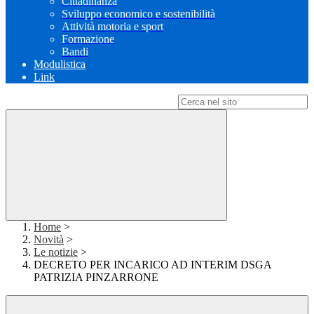
Cittadinanza
Sviluppo economico e sostenibilità
Attività motoria e sport
Formazione
Bandi
Modulistica
Link
Campo di ricerca per le pagine del sito
Home
>
Novità
>
Le notizie
>
DECRETO PER INCARICO AD INTERIM DSGA
PATRIZIA PINZARRONE