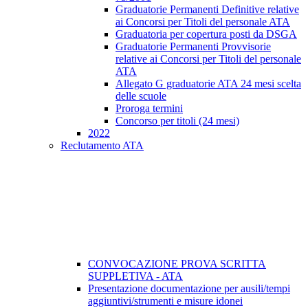
Graduatorie Permanenti Definitive relative
ai Concorsi per Titoli del personale ATA
Graduatoria per copertura posti da DSGA
Graduatorie Permanenti Provvisorie
relative ai Concorsi per Titoli del personale
ATA
Allegato G graduatorie ATA 24 mesi scelta
delle scuole
Proroga termini
Concorso per titoli (24 mesi)
2022
Reclutamento ATA
CONVOCAZIONE PROVA SCRITTA
SUPPLETIVA - ATA
Presentazione documentazione per ausili/tempi
aggiuntivi/strumenti e misure idonei