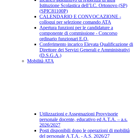
Istituzione Scolastica dell’I.C. Ortonovo (SP)
(SPIC81100P)
CALENDARIO E CONVOCAZIONE -
colloqui per selezione comando ATA
Apertura funzioni per le candidature a
componente di commissione - Concorso
ordinario funzionari E.Q.
Conferimento incarico Elevata Qualificazione di
Direttore dei Servizi Generali e Amministrativi
(D.S.G.A.)
Mobilità ATA
Utilizzazioni e Assegnazioni Provvisorie
personale docente, educativo ed A.T.A. – a.s.
2026/2027
Posti disponibili dopo le operazioni di mobilità
del personale A.T.A. - A.S. 2026/27