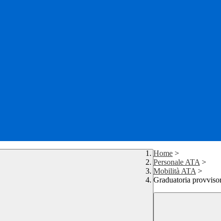
Home
>
Personale ATA
>
Mobilità ATA
>
Graduatoria provvisor