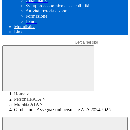
Cittadinanza
Sviluppo economico e sostenibilità
Attività motoria e sport
Formazione
Bandi
Modulistica
Link
Campo di ricerca per le pagine del sito
Home
>
Personale ATA
>
Mobilità ATA
>
Graduatoria Assegnazioni personale ATA 2024-2025