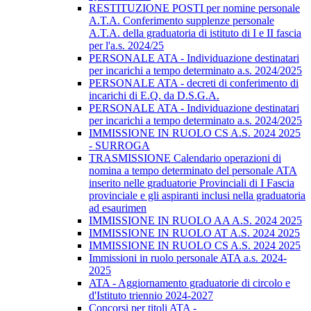
RESTITUZIONE POSTI per nomine personale
A.T.A. Conferimento supplenze personale
A.T.A. della graduatoria di istituto di I e II fascia
per l'a.s. 2024/25
PERSONALE ATA - Individuazione destinatari
per incarichi a tempo determinato a.s. 2024/2025
PERSONALE ATA - decreti di conferimento di
incarichi di E.Q. da D.S.G.A.
PERSONALE ATA - Individuazione destinatari
per incarichi a tempo determinato a.s. 2024/2025
IMMISSIONE IN RUOLO CS A.S. 2024 2025
- SURROGA
TRASMISSIONE Calendario operazioni di
nomina a tempo determinato del personale ATA
inserito nelle graduatorie Provinciali di I Fascia
provinciale e gli aspiranti inclusi nella graduatoria
ad esaurimen
IMMISSIONE IN RUOLO AA A.S. 2024 2025
IMMISSIONE IN RUOLO AT A.S. 2024 2025
IMMISSIONE IN RUOLO CS A.S. 2024 2025
Immissioni in ruolo personale ATA a.s. 2024-
2025
ATA - Aggiornamento graduatorie di circolo e
d'Istituto triennio 2024-2027
Concorsi per titoli ATA -