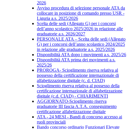
2026
Avviso procedura di selezione personale ATA da
collocare in posizione di comando presso USR -
Liguria a.s. 2025/2026
Scelta delle sedi (Allegato G) per i concorsi
dell’anno scolastico 2025/2026 in relazione alle
graduatorie a.s. 2026/2027
PERSONALE ATA – Scelta delle sedi (Allegato
G) per i concorsi dell’anno scolastico 2024/2025
in relazione alle graduatorie a.s. 2025/2026
Disponibilità ATA dopo i movimenti a.s. 2025/26
Disponibilità ATA prima dei movimenti a.s.
2025/26
PROROGA- Scioglimento riserva relativa al
possesso della certificazione internazionale di
alfabetizzazione digitale (c. d. CIAD)
Scioglimento riserva relativa al possesso della
certificazione internazionale di alfabetizzazione
digitale (c.d. CIAD) - CHIARIMENTI
AGGIORNATO-Scioglimento riserva
graduatorie III fascia A.T.A. conseguimento
certificazione alfabetizzazione digitale
ATA - 24 MESI - Bandi di concorso accesso ai
ruoli provinciali
Bando concorso ordinario Funzionari Elevate