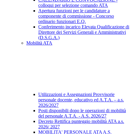
colloqui per selezione comando ATA
Apertura funzioni per le candidature a
componente di commissione - Concorso
ordinario funzionari E.Q.
Conferimento incarico Elevata Qualificazione di
Direttore dei Servizi Generali e Amministrativi
(D.S.G.A.)
Mobilità ATA
Utilizzazioni e Assegnazioni Provvisorie
personale docente, educativo ed A.T.A. – a.s.
2026/2027
Posti disponibili dopo le operazioni di mobilità
del personale A.T.A. - A.S. 2026/27
Decreto Rettifica punteggio mobilità ATA a.s.
2026/ 2027
MOBILITA' PERSONALE ATA A.S.