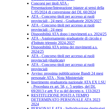
Concorsi per titoli ATA -
Presentazione/Integrazione istanze ai sensi della
L.95/2024 di conversione del DL 60/2024
ATA - Concorso titoli per accesso ai ruoli
provinciali - 24 mesi - Graduatorie 2026/2027
ATA - Concorso titoli per accesso ai ruoli
provinciali - 24 mesi
Disponibilità ATA dopo i movimenti a.s. 2024/25
ATA - Aggiornamento graduatorie di circolo e
d'Istituto triennio 2024-2027
Disponibilità ATA prima dei movimenti a.s.
2024/25
ATA - Concorso titoli per accesso ai ruoli
provinciali (duplicata)
ATA - Concorso titoli per accesso ai ruoli
provinciali
Avviso: prossima pubblicazione Bandi 24 mesi
personale ATA - Nota Ministeriale
Inserimento graduatoria nazionale ATA EX LSU
- Procedura ex art. 58, c. 5 septies, del DL
69/2013 e artt. 9 e ss del decreto n. 133/2023
RESTITUZIONE POSTI A TEMPO
DETERMINATO PERSONALE ATA 2023
2024
PERSONALE ATA - Individuazione destinatari