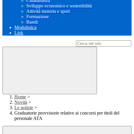
Cittadinanza
Sviluppo economico e sostenibilità
Attività motoria e sport
Formazione
Bandi
Modulistica
Link
Campo di ricerca per le pagine del sito
Home
>
Novità
>
Le notizie
>
Graduatorie provvisorie relative ai concorsi per titoli del
personale ATA