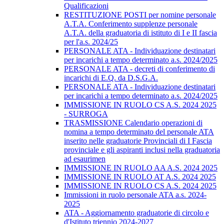
Qualificazioni
RESTITUZIONE POSTI per nomine personale
A.T.A. Conferimento supplenze personale
A.T.A. della graduatoria di istituto di I e II fascia
per l'a.s. 2024/25
PERSONALE ATA - Individuazione destinatari
per incarichi a tempo determinato a.s. 2024/2025
PERSONALE ATA - decreti di conferimento di
incarichi di E.Q. da D.S.G.A.
PERSONALE ATA - Individuazione destinatari
per incarichi a tempo determinato a.s. 2024/2025
IMMISSIONE IN RUOLO CS A.S. 2024 2025
- SURROGA
TRASMISSIONE Calendario operazioni di
nomina a tempo determinato del personale ATA
inserito nelle graduatorie Provinciali di I Fascia
provinciale e gli aspiranti inclusi nella graduatoria
ad esaurimen
IMMISSIONE IN RUOLO AA A.S. 2024 2025
IMMISSIONE IN RUOLO AT A.S. 2024 2025
IMMISSIONE IN RUOLO CS A.S. 2024 2025
Immissioni in ruolo personale ATA a.s. 2024-
2025
ATA - Aggiornamento graduatorie di circolo e
d'Istituto triennio 2024-2027