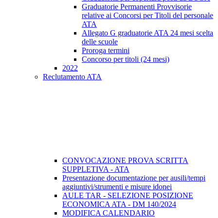
Graduatorie Permanenti Provvisorie
relative ai Concorsi per Titoli del personale
ATA
Allegato G graduatorie ATA 24 mesi scelta
delle scuole
Proroga termini
Concorso per titoli (24 mesi)
2022
Reclutamento ATA
CONVOCAZIONE PROVA SCRITTA
SUPPLETIVA - ATA
Presentazione documentazione per ausili/tempi
aggiuntivi/strumenti e misure idonei
AULE TAR - SELEZIONE POSIZIONE
ECONOMICA ATA - DM 140/2024
MODIFICA CALENDARIO