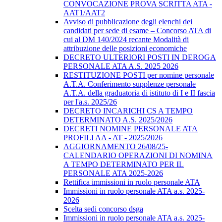
CONVOCAZIONE PROVA SCRITTA ATA -
AAT1/AAT2
Avviso di pubblicazione degli elenchi dei
candidati per sede di esame – Concorso ATA di
cui al DM 140/2024 recante Modalità di
attribuzione delle posizioni economiche
DECRETO ULTERIORI POSTI IN DEROGA
PERSONALE ATA A.S. 2025 2026
RESTITUZIONE POSTI per nomine personale
A.T.A. Conferimento supplenze personale
A.T.A. della graduatoria di istituto di I e II fascia
per l'a.s. 2025/26
DECRETO INCARICHI CS A TEMPO
DETERMINATO A.S. 2025/2026
DECRETI NOMINE PERSONALE ATA
PROFILI AA - AT - 2025/2026
AGGIORNAMENTO 26/08/25-
CALENDARIO OPERAZIONI DI NOMINA
A TEMPO DETERMINATO PER IL
PERSONALE ATA 2025-2026
Rettifica immissioni in ruolo personale ATA
Immissioni in ruolo personale ATA a.s. 2025-
2026
Scelta sedi concorso dsga
Immissioni in ruolo personale ATA a.s. 2025-