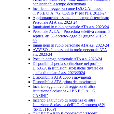
per incarichi a tempo determinato
Incarico di reggenza come D.S.G.A. presso
l'I.P.S.E.O.A. "G. CASINI" per l'a.s. 2023-24
Aggiornamento assunzioni a tempo determinato
Personale ATA a.s. 2023-24
Immissioni in ruolo personale ATA a.s. 2023/24
Personale A.T.A. - Procedura selettiva comma 5-
septies, art 58 decreto-legge 21 giugno 2013 n.
69
Immissioni in ruolo personale ATA a.s. 2023-24
AVVISO - Immissioni in ruolo personale ATA
a.s. 2023/24
Posti in deroga personale ATA a.s. 2023-24
Disponibilità per la sostituzione nel profilo
D.S.G.A in istituzioni scolastiche diverse da
quella di titolarità a.s. 2023/2024
Disponibilità ATA dopo i movimenti
Disponibilità ATA prima dei movimenti
Incarico aggiuntivo di reggenza di altra
Istituzione Scolastica - I.P.S.E.O.A. "G.
CASINI"
Incarico aggiuntivo di reggenza di altra
Istituzione Scolastica dell’I.C. Ortonovo (SP)
(SPIC81100P)
CALENDARIO E CONVOCAZIONE -