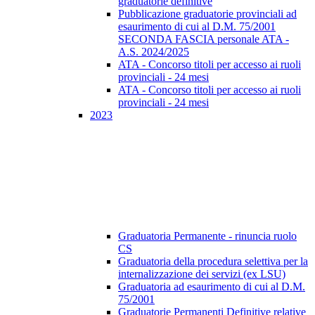
graduatorie definitive
Pubblicazione graduatorie provinciali ad
esaurimento di cui al D.M. 75/2001
SECONDA FASCIA personale ATA -
A.S. 2024/2025
ATA - Concorso titoli per accesso ai ruoli
provinciali - 24 mesi
ATA - Concorso titoli per accesso ai ruoli
provinciali - 24 mesi
2023
Graduatoria Permanente - rinuncia ruolo
CS
Graduatoria della procedura selettiva per la
internalizzazione dei servizi (ex LSU)
Graduatoria ad esaurimento di cui al D.M.
75/2001
Graduatorie Permanenti Definitive relative