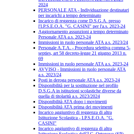
2024
PERSONALE ATA - Individuazione destinatari
per incarichi a tempo determinato
Incarico di reggenza come D.S.G.A. presso
l'I.P.S.E.O.A. "G. CASINI" per l'a.s. 2023-24
Aggiornamento assunzioni a tempo determinato
Personale ATA a.s. 2023-24
Immissioni in ruolo personale ATA a.s. 2023/24
Personale A.T.A. - Procedura selettiva comma 5-
septies, art 58 decreto-legge 21 giugno 2013 n.
69
Immissioni in ruolo personale ATA a.s. 2023-24
AVVISO - Immissioni in ruolo personale ATA
a.s. 2023/24
Posti in deroga personale ATA a.s. 2023-24
Disponibilità per la sostituzione nel profilo
D.S.G.A in istituzioni scolastiche diverse da
quella di titolarità a.s. 2023/2024
Disponibilità ATA dopo i movimenti
Disponibilità ATA prima dei movimenti
Incarico aggiuntivo di reggenza di altra
Istituzione Scolastica - I.P.S.E.O.A. "G.
CASINI"
Incarico aggiuntivo di reggenza di altra
Istituzione Scolastica dell’I.C. Ortonovo (SP)