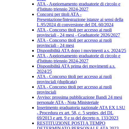
ATA - Aggiornamento graduatorie di circolo e
d'Istituto triennio 2024-2027
Concorsi per titoli ATA -
Presentazione/Integrazione istanze ai sensi della
L.95/2024 di conversione del DL 60/2024
ATA - Concorso titoli per accesso ai ruoli
provinciali - 24 mesi - Graduatorie 2026/2027
ATA - Concorso titoli per accesso ai ruoli
provinciali - 24 mesi
Disponibilità ATA dopo i movimenti a.s. 2024/25
ATA - Aggiornamento graduatorie di circolo e
d'Istituto triennio 2024-2027
Disponibilità ATA prima dei movimenti a.s.
2024/25
ATA - Concorso titoli per accesso ai ruoli
provinciali (duplicata)
ATA - Concorso titoli per accesso ai ruoli
provinciali
Avviso: prossima pubblicazione Bandi 24 mesi
personale ATA - Nota Ministeriale
Inserimento graduatoria nazionale ATA EX LSU
- Procedura ex art. 58, c. 5 septies, del DL
69/2013 e artt. 9 e ss del decreto n. 133/2023
RESTITUZIONE POSTI A TEMPO
DETERMINATO PERSONALE ATA 2023