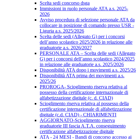
Scelta sedi concorso dsga
Immissioni in ruolo personale ATA a.s. 2025-
2026
Avviso procedura di selezione personale ATA da
collocare in posizione di comando presso USR -
Liguria a.s. 2025/2026
Scelta delle sedi (Allegato G) per i concorsi
dell’anno scolastico 2025/2026 in relazione alle
graduatorie a.s. 2026/2027
PERSONALE ATA – Scelta delle sedi (Allegato
G) per i concorsi dell’anno scolastico 2024/2025
in relazione alle graduatorie a.s. 2025/2026
Disponibilità ATA dopo i movimenti a.s. 2025/26
Disponibilità ATA prima dei movimenti a.s.
2025/26
PROROGA- Scioglimento riserva relativa al
possesso della certificazione internazionale di
alfabetizzazione digitale (c. d. CIAD)
Scioglimento riserva relativa al possesso della
certificazione internazionale di alfabetizzazione
digitale (c.d. CIAD) - CHIARIMENTI
AGGIORNATO-Scioglimento riserva
graduatorie III fascia A.T.A. conseguimento
certificazione alfabetizzazione digitale
ATA - 24 MESI - Bandi di concorso accesso ai