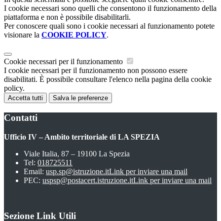
I cookie necessari sono quelli che consentono il funzionamento della
piattaforma e non è possibile disabilitarli.
Per conoscere quali sono i cookie necessari al funzionamento potete
visionare la
COOKIE POLICY
.
Cookie necessari per il funzionamento
I cookie necessari per il funzionamento non possono essere
disabilitati. È possibile consultare l'elenco nella pagina della cookie
policy.
Accetta tutti
Salva le preferenze
Contatti
Ufficio IV – Ambito territoriale di LA SPEZIA
Viale Italia, 87 – 19100 La Spezia
Tel:
018725511
Email:
usp.sp@istruzione.it
Link per inviare una mail
PEC:
uspsp@postacert.istruzione.it
Link per inviare una mail
Sezione Link Utili