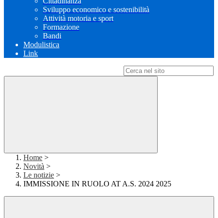
Cittadinanza
Sviluppo economico e sostenibilità
Attività motoria e sport
Formazione
Bandi
Modulistica
Link
Campo di ricerca per le pagine del sito
Home
>
Novità
>
Le notizie
>
IMMISSIONE IN RUOLO AT A.S. 2024 2025