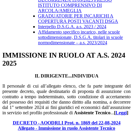
ISTITUTO COMPRENSIVO DI
ARCOLA/AMEGLIA
GRADUATORIE PER INCARICHI A
COPERTURA POSTI VACANTI DSGA
Interpello D.S.G.A. a.s. 2023 / 2024
Affidamento specifico incarico, nelle scuole
sottodimensionate, D.S.G.A. titolari in scuole
normodimensionate – a.s. 2023/2024
IMMISSIONE IN RUOLO AT A.S. 2024
2025
IL DIRIGENTE...INDIVIDUA
Il personale di cui all’allegato elenco, che fa parte integrante del
presente decreto, quale destinatario di proposta di assunzione con
contratto a tempo indeterminato, sotto condizione di accertamento
del possesso dei requisiti che danno diritto alla nomina, a decorrere
dal 1° settembre 2024 ai fini giuridici ed economici dall’assunzione
in servizio nel profilo professionale di
Assistente Tecnico
...
[
Leggi
]
DECRETO - AOODRLI Prot. n. 1869 del 22-08-2024
Allegato - Immissione in ruolo Assistente Tecnico