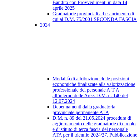
Bandito con Provvedimenti in data 14
aprile 2025
Graduatorie provinciali ad esaurimento di
cui al D.M. 75/2001 SECONDA FASCIA
2024
Modalità di attribuzione delle posizioni
economiche finalizzate alla valorizzazione
professionale del personale A.T.A.
all’interno delle Aree. D.M. n. 140 del
12.07.2024
Depennamenti dalla graduatoria
provinciale permanente ATA
D.M. n. 89 del 21.05.2024 procedura di
aggiornamento delle graduatorie di circolo
e d'istituto di terza fascia del personale
ATA per il triennio 2024/27. Pubblicazione