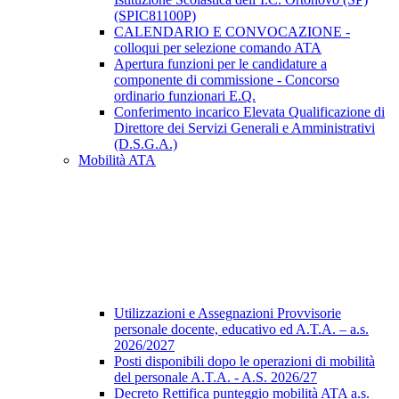
(SPIC81100P)
CALENDARIO E CONVOCAZIONE -
colloqui per selezione comando ATA
Apertura funzioni per le candidature a
componente di commissione - Concorso
ordinario funzionari E.Q.
Conferimento incarico Elevata Qualificazione di
Direttore dei Servizi Generali e Amministrativi
(D.S.G.A.)
Mobilità ATA
Utilizzazioni e Assegnazioni Provvisorie
personale docente, educativo ed A.T.A. – a.s.
2026/2027
Posti disponibili dopo le operazioni di mobilità
del personale A.T.A. - A.S. 2026/27
Decreto Rettifica punteggio mobilità ATA a.s.