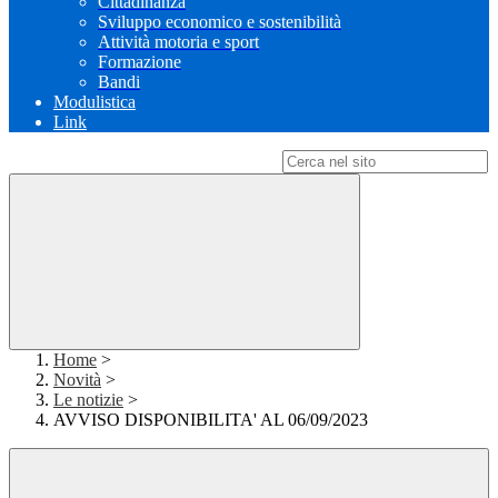
Cittadinanza
Sviluppo economico e sostenibilità
Attività motoria e sport
Formazione
Bandi
Modulistica
Link
Campo di ricerca per le pagine del sito
Home
>
Novità
>
Le notizie
>
AVVISO DISPONIBILITA' AL 06/09/2023