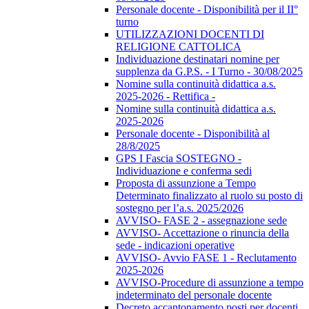
Personale docente - Disponibilità per il II°
turno
UTILIZZAZIONI DOCENTI DI
RELIGIONE CATTOLICA
Individuazione destinatari nomine per
supplenza da G.P.S. - I Turno - 30/08/2025
Nomine sulla continuità didattica a.s.
2025-2026 - Rettifica -
Nomine sulla continuità didattica a.s.
2025-2026
Personale docente - Disponibilità al
28/8/2025
GPS I Fascia SOSTEGNO -
Individuazione e conferma sedi
Proposta di assunzione a Tempo
Determinato finalizzato al ruolo su posto di
sostegno per l’a.s. 2025/2026
AVVISO- FASE 2 - assegnazione sede
AVVISO- Accettazione o rinuncia della
sede - indicazioni operative
AVVISO- Avvio FASE 1 - Reclutamento
2025-2026
AVVISO-Procedure di assunzione a tempo
indeterminato del personale docente
Decreto accantonamento posti per docenti