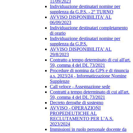
11/09/2023
Individuazione destinatari nomine per
supplenza da G.P.S. - 2° TURNO
AVVISO DISPONIBILITA' AL
06/09/2023
Individuazione destinatari completamento
di orario
Individuazione destinatari nomine per
supplenza da G.P.S.
AVVISO DISPONIBILITA' AL
29/8/2023
Contratto a tempo determinato di cui all'art.
59, comma 4 del DL 73/2021
Procedure di nomina da GPS e di rinuncia
a.s. 2023/24 - Informatizzazione Nomine
Supplenze
Call veloce - Assegnazione sede
Contratti a tempo determinato di cui all'art.
59, comma 4 del DL 73/2021
Decreto deroghe di sostegno
AVVISO - OPERAZIONI
PROPEDEUTICHE AL
RECLUTAMENTO PER L’A.S.
2023/2024
Immissioni in ruolo personale docente da