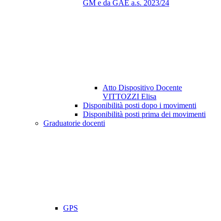
GM e da GAE a.s. 2023/24
Atto Dispositivo Docente
VITTOZZI Elisa
Disponibilità posti dopo i movimenti
Disponibilità posti prima dei movimenti
Graduatorie docenti
GPS