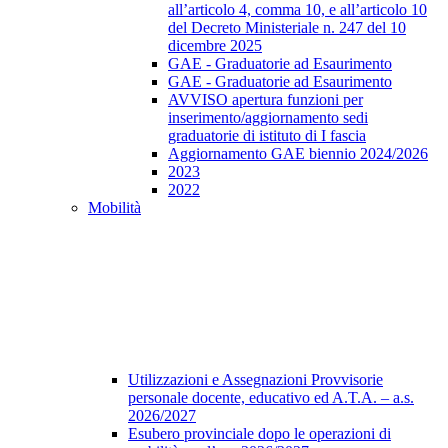
all’articolo 4, comma 10, e all’articolo 10
del Decreto Ministeriale n. 247 del 10
dicembre 2025
GAE - Graduatorie ad Esaurimento
GAE - Graduatorie ad Esaurimento
AVVISO apertura funzioni per
inserimento/aggiornamento sedi
graduatorie di istituto di I fascia
Aggiornamento GAE biennio 2024/2026
2023
2022
Mobilità
Utilizzazioni e Assegnazioni Provvisorie
personale docente, educativo ed A.T.A. – a.s.
2026/2027
Esubero provinciale dopo le operazioni di