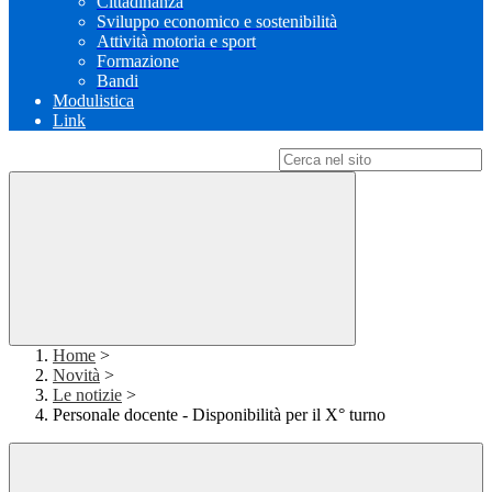
Cittadinanza
Sviluppo economico e sostenibilità
Attività motoria e sport
Formazione
Bandi
Modulistica
Link
Campo di ricerca per le pagine del sito
Home
>
Novità
>
Le notizie
>
Personale docente - Disponibilità per il X° turno