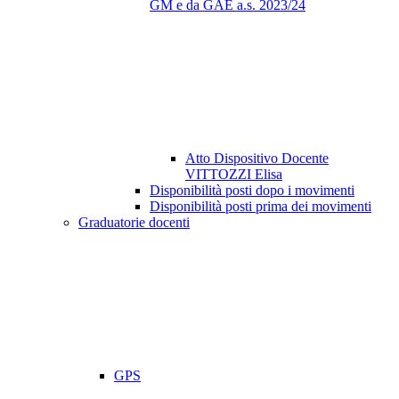
GM e da GAE a.s. 2023/24
Atto Dispositivo Docente
VITTOZZI Elisa
Disponibilità posti dopo i movimenti
Disponibilità posti prima dei movimenti
Graduatorie docenti
GPS