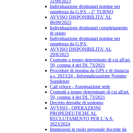
11/09/2023
Individuazione destinatari nomine per
supplenza da G.P.S. - 2° TURNO
AVVISO DISPONIBILITA' AL
06/09/2023
Individuazione destinatari completamento
di orario
Individuazione destinatari nomine per
supplenza da G.P.S.
AVVISO DISPONIBILITA' AL
29/8/2023
Contratto a tempo determinato di cui all'art.
59, comma 4 del DL 73/2021
Procedure di nomina da GPS e di rinuncia
a.s. 2023/24 - Informatizzazione Nomine
Supplenze
Call veloce - Assegnazione sede
Contratti a tempo determinato di cui all'art.
59, comma 4 del DL 73/2021
Decreto deroghe di sostegno
AVVISO - OPERAZIONI
PROPEDEUTICHE AL
RECLUTAMENTO PER L’A.S.
2023/2024
Immissioni in ruolo personale docente da