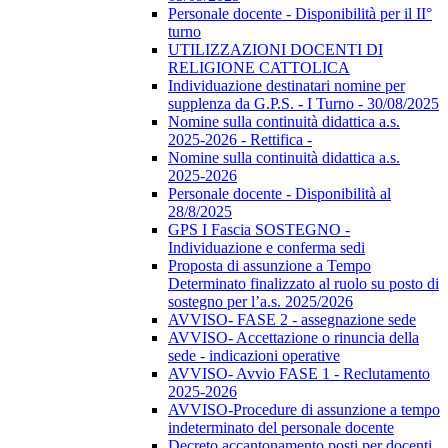
Personale docente - Disponibilità per il II°
turno
UTILIZZAZIONI DOCENTI DI
RELIGIONE CATTOLICA
Individuazione destinatari nomine per
supplenza da G.P.S. - I Turno - 30/08/2025
Nomine sulla continuità didattica a.s.
2025-2026 - Rettifica -
Nomine sulla continuità didattica a.s.
2025-2026
Personale docente - Disponibilità al
28/8/2025
GPS I Fascia SOSTEGNO -
Individuazione e conferma sedi
Proposta di assunzione a Tempo
Determinato finalizzato al ruolo su posto di
sostegno per l’a.s. 2025/2026
AVVISO- FASE 2 - assegnazione sede
AVVISO- Accettazione o rinuncia della
sede - indicazioni operative
AVVISO- Avvio FASE 1 - Reclutamento
2025-2026
AVVISO-Procedure di assunzione a tempo
indeterminato del personale docente
Decreto accantonamento posti per docenti