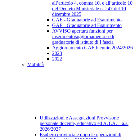
all’articolo 4, comma 10, e all’articolo 10
del Decreto Ministeriale n. 247 del 10
dicembre 2025
GAE - Graduatorie ad Esaurimento
GAE - Graduatorie ad Esaurimento
AVVISO apertura funzioni per
inserimento/aggiornamento sedi
graduatorie di istituto di I fascia
Aggiornamento GAE biennio 2024/2026
2023
2022
Mobilità
Utilizzazioni e Assegnazioni Provvisorie
personale docente, educativo ed A.T.A. – a.s.
2026/2027
Esubero provinciale dopo le operazioni di