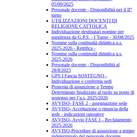
05/09/2025
Personale docente - Disponibilità per il II°
turno
UTILIZZAZIONI DOCENTI DI
RELIGIONE CATTOLICA
Individuazione destinatari nomine per
supplenza da G.P.S. - I Turno - 30/08/2025
Nomine sulla continuità didattica a.s.
2025-2026 - Rettifica -
Nomine sulla continuità didattica a.s.
2025-2026
Personale docente - Disponibilità al
28/8/2025
GPS I Fascia SOSTEGNO -
Individuazione e conferma sedi
Proposta di assunzione a Tempo
Determinato finalizzato al ruolo su posto di
sostegno per l’a.s. 2025/2026
AVVISO- FASE 2 - assegnazione sede
AVVISO- Accettazione o rinuncia della
sede - indicazioni operative
AVVISO- Avvio FASE 1 - Reclutamento
2025-2026
AVVISO-Procedure di assunzione a tempo
indeterminato del personale docente