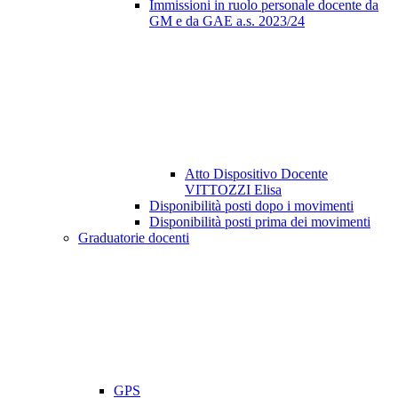
Immissioni in ruolo personale docente da
GM e da GAE a.s. 2023/24
Atto Dispositivo Docente
VITTOZZI Elisa
Disponibilità posti dopo i movimenti
Disponibilità posti prima dei movimenti
Graduatorie docenti
GPS