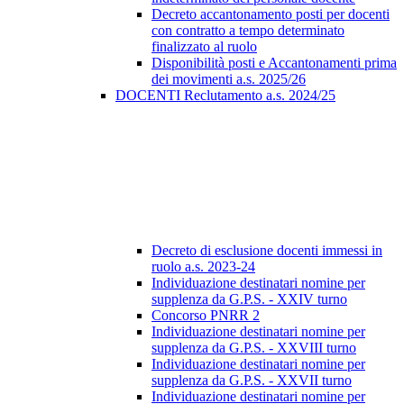
Decreto accantonamento posti per docenti
con contratto a tempo determinato
finalizzato al ruolo
Disponibilità posti e Accantonamenti prima
dei movimenti a.s. 2025/26
DOCENTI Reclutamento a.s. 2024/25
Decreto di esclusione docenti immessi in
ruolo a.s. 2023-24
Individuazione destinatari nomine per
supplenza da G.P.S. - XXIV turno
Concorso PNRR 2
Individuazione destinatari nomine per
supplenza da G.P.S. - XXVIII turno
Individuazione destinatari nomine per
supplenza da G.P.S. - XXVII turno
Individuazione destinatari nomine per