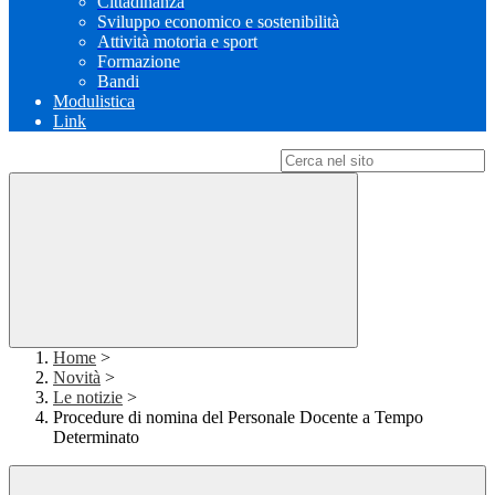
Cittadinanza
Sviluppo economico e sostenibilità
Attività motoria e sport
Formazione
Bandi
Modulistica
Link
Campo di ricerca per le pagine del sito
Home
>
Novità
>
Le notizie
>
Procedure di nomina del Personale Docente a Tempo
Determinato