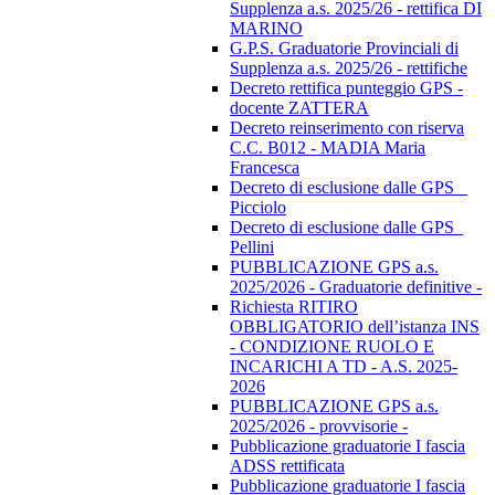
Supplenza a.s. 2025/26 - rettifica DI
MARINO
G.P.S. Graduatorie Provinciali di
Supplenza a.s. 2025/26 - rettifiche
Decreto rettifica punteggio GPS -
docente ZATTERA
Decreto reinserimento con riserva
C.C. B012 - MADIA Maria
Francesca
Decreto di esclusione dalle GPS _
Picciolo
Decreto di esclusione dalle GPS_
Pellini
PUBBLICAZIONE GPS a.s.
2025/2026 - Graduatorie definitive -
Richiesta RITIRO
OBBLIGATORIO dell’istanza INS
- CONDIZIONE RUOLO E
INCARICHI A TD - A.S. 2025-
2026
PUBBLICAZIONE GPS a.s.
2025/2026 - provvisorie -
Pubblicazione graduatorie I fascia
ADSS rettificata
Pubblicazione graduatorie I fascia