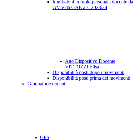
Immissioni in ruolo personale docente da
GM e da GAE a.s. 2023/24
Atto Dispositivo Docente
VITTOZZI Elisa
Disponibilità posti dopo i movimenti
Disponibilità posti prima dei movimenti
Graduatorie docenti
GPS