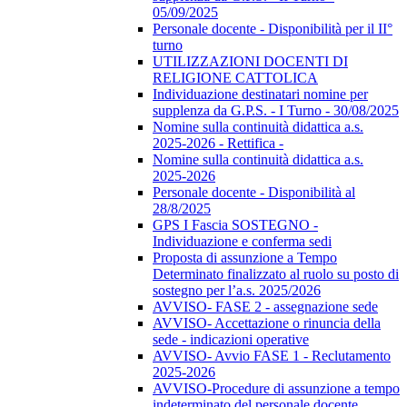
05/09/2025
Personale docente - Disponibilità per il II°
turno
UTILIZZAZIONI DOCENTI DI
RELIGIONE CATTOLICA
Individuazione destinatari nomine per
supplenza da G.P.S. - I Turno - 30/08/2025
Nomine sulla continuità didattica a.s.
2025-2026 - Rettifica -
Nomine sulla continuità didattica a.s.
2025-2026
Personale docente - Disponibilità al
28/8/2025
GPS I Fascia SOSTEGNO -
Individuazione e conferma sedi
Proposta di assunzione a Tempo
Determinato finalizzato al ruolo su posto di
sostegno per l’a.s. 2025/2026
AVVISO- FASE 2 - assegnazione sede
AVVISO- Accettazione o rinuncia della
sede - indicazioni operative
AVVISO- Avvio FASE 1 - Reclutamento
2025-2026
AVVISO-Procedure di assunzione a tempo
indeterminato del personale docente