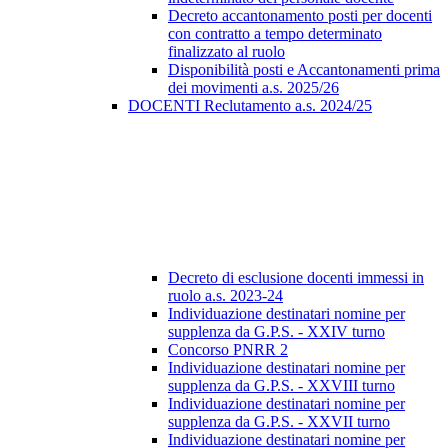
Decreto accantonamento posti per docenti
con contratto a tempo determinato
finalizzato al ruolo
Disponibilità posti e Accantonamenti prima
dei movimenti a.s. 2025/26
DOCENTI Reclutamento a.s. 2024/25
Decreto di esclusione docenti immessi in
ruolo a.s. 2023-24
Individuazione destinatari nomine per
supplenza da G.P.S. - XXIV turno
Concorso PNRR 2
Individuazione destinatari nomine per
supplenza da G.P.S. - XXVIII turno
Individuazione destinatari nomine per
supplenza da G.P.S. - XXVII turno
Individuazione destinatari nomine per