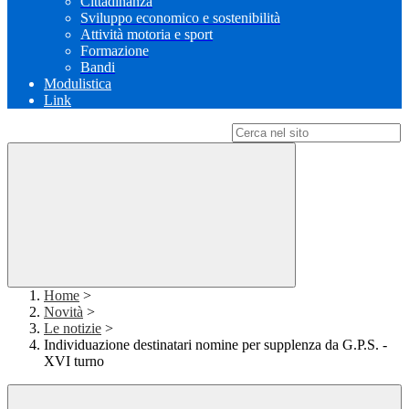
Cittadinanza
Sviluppo economico e sostenibilità
Attività motoria e sport
Formazione
Bandi
Modulistica
Link
Campo di ricerca per le pagine del sito
Home
>
Novità
>
Le notizie
>
Individuazione destinatari nomine per supplenza da G.P.S. -
XVI turno