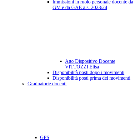
Immissioni in ruolo personale docente da
GM e da GAE a.s. 2023/24
Atto Dispositivo Docente
VITTOZZI Elisa
Disponibilità posti dopo i movimenti
Disponibilità posti prima dei movimenti
Graduatorie docenti
GPS