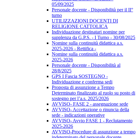
05/09/2025
Personale docente - Disponibilità per il II°
turno
UTILIZZAZIONI DOCENTI DI
RELIGIONE CATTOLICA
Individuazione destinatari nomine per
supplenza da G.P.S. - I Turno - 30/08/2025
Nomine sulla continuità didattica a.s.
2025-2026 - Rettifica -
Nomine sulla continuità didattica a.s.
2025-2026
Personale docente - Disponibilità al
28/8/2025
GPS I Fascia SOSTEGNO -
Individuazione e conferma sedi
Proposta di assunzione a Tempo
Determinato finalizzato al ruolo su posto di
sostegno per l’a.s. 2025/2026
AVVISO- FASE 2 - assegnazione sede
AVVISO- Accettazione o rinuncia della
sede - indicazioni operative
AVVISO- Avvio FASE 1 - Reclutamento
2025-2026
AVVISO-Procedure di assunzione a tempo
indeterminato del personale docente