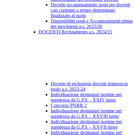
Decreto accantonamento posti per docenti
con contratto a tempo determinato
finalizzato al ruolo
Disponibilità posti e Accantonamenti prima
dei movimenti a.s. 2025/26
DOCENTI Reclutamento a.s. 2024/25
Decreto di esclusione docenti immessi in
ruolo a.s. 2023-24
Individuazione destinatari nomine per
supplenza da G.P.S. - XXIV turno
Concorso PNRR 2
Individuazione destinatari nomine per
supplenza da G.P.S. - XXVIII turno
Individuazione destinatari nomine per
supplenza da G.P.S. - XXVII turno
Individuazione destinatari nomine per