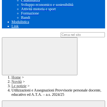
Cittadinanza
Sviluppo economico e sostenibilità
Attività motoria e sport
Formazione
Bandi
Modulistica
Link
Campo di ricerca per le pagine del sito
Home
>
Novità
>
Le notizie
>
Utilizzazioni e Assegnazioni Provvisorie personale docente,
educativo ed A.T.A. – a.s. 2024/25