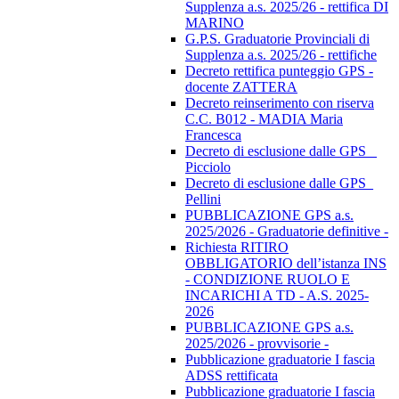
Supplenza a.s. 2025/26 - rettifica DI
MARINO
G.P.S. Graduatorie Provinciali di
Supplenza a.s. 2025/26 - rettifiche
Decreto rettifica punteggio GPS -
docente ZATTERA
Decreto reinserimento con riserva
C.C. B012 - MADIA Maria
Francesca
Decreto di esclusione dalle GPS _
Picciolo
Decreto di esclusione dalle GPS_
Pellini
PUBBLICAZIONE GPS a.s.
2025/2026 - Graduatorie definitive -
Richiesta RITIRO
OBBLIGATORIO dell’istanza INS
- CONDIZIONE RUOLO E
INCARICHI A TD - A.S. 2025-
2026
PUBBLICAZIONE GPS a.s.
2025/2026 - provvisorie -
Pubblicazione graduatorie I fascia
ADSS rettificata
Pubblicazione graduatorie I fascia