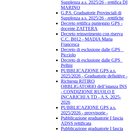
Supplenza a.s. 2025/26 - rettifica DI
MARINO
G.P.S. Graduatorie Provinciali di
Supplenza a.s. 2025/26 - rettifiche
Decreto rettifica punteggio GPS -
docente ZATTERA
Decreto reinserimento con riserva
C.C. B012 - MADIA Maria
Francesca
Decreto di esclusione dalle GPS _
Picciolo
Decreto di esclusione dalle GPS_
Pellini
PUBBLICAZIONE GPS a.s.
2025/2026 - Graduatorie definitive -
Richiesta RITIRO
OBBLIGATORIO dell’istanza INS
- CONDIZIONE RUOLO E
INCARICHI A TD - A.S. 2025-
2026
PUBBLICAZIONE GPS a.s.
2025/2026 - provvisorie -
Pubblicazione graduatorie I fascia
ADSS rettificata
Pubblicazione graduatorie I fascia