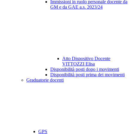
Immissioni in ruolo personale docente da
GM e da GAE a.s. 2023/24
Atto Dispositivo Docente
VITTOZZI Elisa
Disponibilità posti dopo i movimenti
Disponibilità posti prima dei movimenti
Graduatorie docenti
GPS