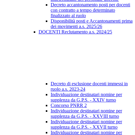
Decreto accantonamento posti per docenti
con contratto a tempo determinato
finalizzato al ruolo
Disponibilità posti e Accantonamenti prima
dei movimenti a.s. 2025/26
DOCENTI Reclutamento a.s. 2024/25
Decreto di esclusione docenti immessi in
ruolo a.s. 2023-24
Individuazione destinatari nomine per
supplenza da G.P.S. - XXIV turno
Concorso PNRR 2
Individuazione destinatari nomine per
supplenza da G.P.S. - XXVIII turno
Individuazione destinatari nomine per
supplenza da G.P.S. - XXVII turno
Individuazione destinatari nomine per