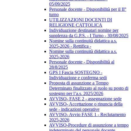
05/09/2025
Personale docente - Disponibilità per il II°
turno
UTILIZZAZIONI DOCENTI DI
RELIGIONE CATTOLICA
Individuazione destinatari nomine per
supplenza da G.P.S. - I Turno - 30/08/2025
Nomine sulla continuità didattica a.s.
2025-2026 - Rettifica -
Nomine sulla continuità didattica a.s.
2025-2026
Personale docente - Disponibilità al
28/8/2025
GPS I Fascia SOSTEGNO -
Individuazione e conferma sedi
Proposta di assunzione a Tempo
Determinato finalizzato al ruolo su posto di
sostegno per l’a.s. 2025/2026
AVVISO- FASE 2 - assegnazione sede
AVVISO- Accettazione o rinuncia della
sede - indicazioni operative
AVVISO- Avvio FASE 1 - Reclutamento
2025-2026
AVVISO-Procedure di assunzione a tempo
indeterminato del personale docente