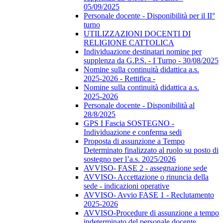
05/09/2025
Personale docente - Disponibilità per il II°
turno
UTILIZZAZIONI DOCENTI DI
RELIGIONE CATTOLICA
Individuazione destinatari nomine per
supplenza da G.P.S. - I Turno - 30/08/2025
Nomine sulla continuità didattica a.s.
2025-2026 - Rettifica -
Nomine sulla continuità didattica a.s.
2025-2026
Personale docente - Disponibilità al
28/8/2025
GPS I Fascia SOSTEGNO -
Individuazione e conferma sedi
Proposta di assunzione a Tempo
Determinato finalizzato al ruolo su posto di
sostegno per l’a.s. 2025/2026
AVVISO- FASE 2 - assegnazione sede
AVVISO- Accettazione o rinuncia della
sede - indicazioni operative
AVVISO- Avvio FASE 1 - Reclutamento
2025-2026
AVVISO-Procedure di assunzione a tempo
indeterminato del personale docente