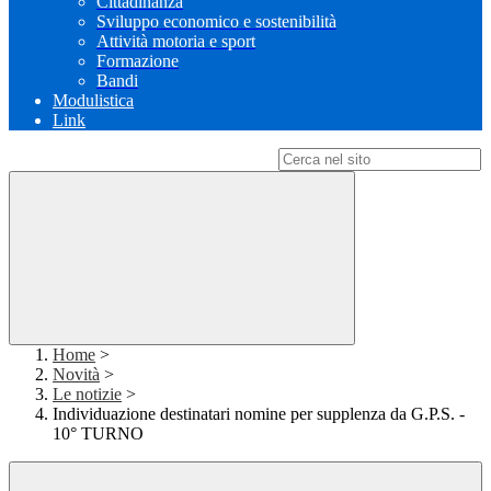
Cittadinanza
Sviluppo economico e sostenibilità
Attività motoria e sport
Formazione
Bandi
Modulistica
Link
Campo di ricerca per le pagine del sito
Home
>
Novità
>
Le notizie
>
Individuazione destinatari nomine per supplenza da G.P.S. -
10° TURNO