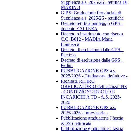
Supplenza a.s. 2025/26 - rettifica DI
MARINO
G.P.S. Graduatorie Provinciali di
Supplenza a.s. 2025/26 - rettifiche
Decreto rettifica punteggio GPS -
docente ZATTERA
Decreto reinserimento con riserva
C.C. B012 - MADIA Maria
Francesca
Decreto di esclusione dalle GPS _
Picciolo
Decreto di esclusione dalle GPS_
Pellini
PUBBLICAZIONE GPS a.s.
2025/2026 - Graduatorie definitive -
Richiesta RITIRO
OBBLIGATORIO dell’istanza INS
- CONDIZIONE RUOLO E
INCARICHI A TD - A.S. 2025-
2026
PUBBLICAZIONE GPS a.s.
2025/2026 - provvisorie -
Pubblicazione graduatorie I fascia
ADSS rettificata
Pubblicazione graduatorie I fascia