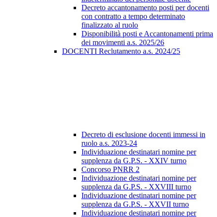
Decreto accantonamento posti per docenti
con contratto a tempo determinato
finalizzato al ruolo
Disponibilità posti e Accantonamenti prima
dei movimenti a.s. 2025/26
DOCENTI Reclutamento a.s. 2024/25
Decreto di esclusione docenti immessi in
ruolo a.s. 2023-24
Individuazione destinatari nomine per
supplenza da G.P.S. - XXIV turno
Concorso PNRR 2
Individuazione destinatari nomine per
supplenza da G.P.S. - XXVIII turno
Individuazione destinatari nomine per
supplenza da G.P.S. - XXVII turno
Individuazione destinatari nomine per