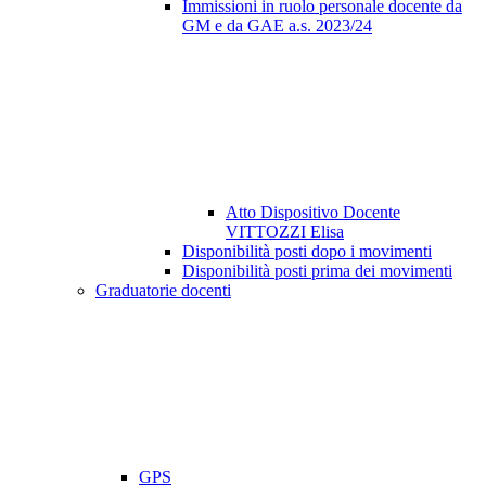
Immissioni in ruolo personale docente da
GM e da GAE a.s. 2023/24
Atto Dispositivo Docente
VITTOZZI Elisa
Disponibilità posti dopo i movimenti
Disponibilità posti prima dei movimenti
Graduatorie docenti
GPS