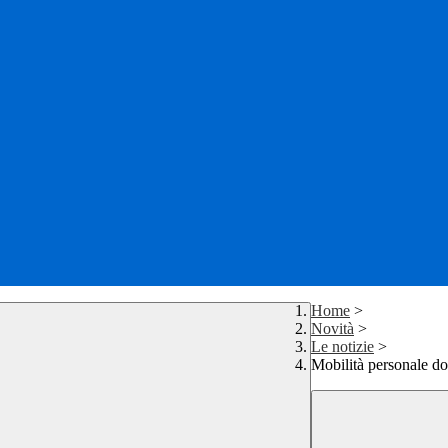
Home
>
Novità
>
Le notizie
>
Mobilità personale do