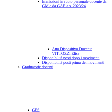
Immissioni in ruolo personale docente da
GM e da GAE a.s. 2023/24
Atto Dispositivo Docente
VITTOZZI Elisa
Disponibilità posti dopo i movimenti
Disponibilità posti prima dei movimenti
Graduatorie docenti
GPS