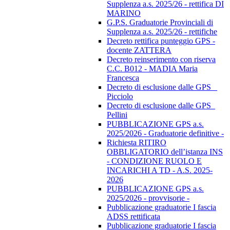
Supplenza a.s. 2025/26 - rettifica DI
MARINO
G.P.S. Graduatorie Provinciali di
Supplenza a.s. 2025/26 - rettifiche
Decreto rettifica punteggio GPS -
docente ZATTERA
Decreto reinserimento con riserva
C.C. B012 - MADIA Maria
Francesca
Decreto di esclusione dalle GPS _
Picciolo
Decreto di esclusione dalle GPS_
Pellini
PUBBLICAZIONE GPS a.s.
2025/2026 - Graduatorie definitive -
Richiesta RITIRO
OBBLIGATORIO dell’istanza INS
- CONDIZIONE RUOLO E
INCARICHI A TD - A.S. 2025-
2026
PUBBLICAZIONE GPS a.s.
2025/2026 - provvisorie -
Pubblicazione graduatorie I fascia
ADSS rettificata
Pubblicazione graduatorie I fascia