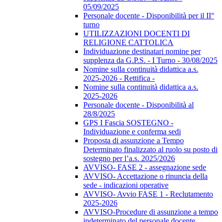
05/09/2025
Personale docente - Disponibilità per il II°
turno
UTILIZZAZIONI DOCENTI DI
RELIGIONE CATTOLICA
Individuazione destinatari nomine per
supplenza da G.P.S. - I Turno - 30/08/2025
Nomine sulla continuità didattica a.s.
2025-2026 - Rettifica -
Nomine sulla continuità didattica a.s.
2025-2026
Personale docente - Disponibilità al
28/8/2025
GPS I Fascia SOSTEGNO -
Individuazione e conferma sedi
Proposta di assunzione a Tempo
Determinato finalizzato al ruolo su posto di
sostegno per l’a.s. 2025/2026
AVVISO- FASE 2 - assegnazione sede
AVVISO- Accettazione o rinuncia della
sede - indicazioni operative
AVVISO- Avvio FASE 1 - Reclutamento
2025-2026
AVVISO-Procedure di assunzione a tempo
indeterminato del personale docente