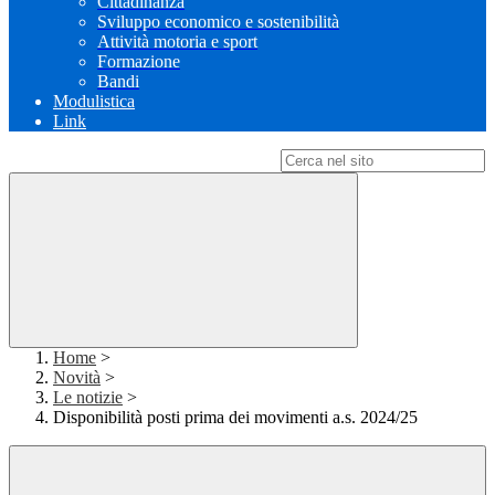
Cittadinanza
Sviluppo economico e sostenibilità
Attività motoria e sport
Formazione
Bandi
Modulistica
Link
Campo di ricerca per le pagine del sito
Home
>
Novità
>
Le notizie
>
Disponibilità posti prima dei movimenti a.s. 2024/25