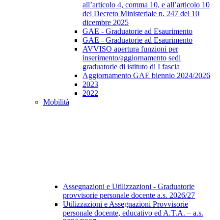
all’articolo 4, comma 10, e all’articolo 10
del Decreto Ministeriale n. 247 del 10
dicembre 2025
GAE - Graduatorie ad Esaurimento
GAE - Graduatorie ad Esaurimento
AVVISO apertura funzioni per
inserimento/aggiornamento sedi
graduatorie di istituto di I fascia
Aggiornamento GAE biennio 2024/2026
2023
2022
Mobilità
Assegnazioni e Utilizzazioni - Graduatorie
provvisorie personale docente a.s. 2026/27
Utilizzazioni e Assegnazioni Provvisorie
personale docente, educativo ed A.T.A. – a.s.