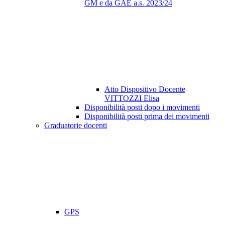
GM e da GAE a.s. 2023/24
Atto Dispositivo Docente
VITTOZZI Elisa
Disponibilità posti dopo i movimenti
Disponibilità posti prima dei movimenti
Graduatorie docenti
GPS