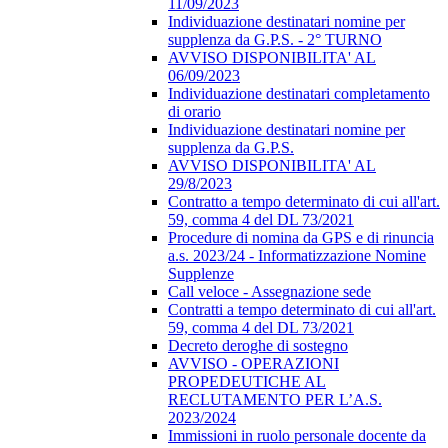
11/09/2023
Individuazione destinatari nomine per
supplenza da G.P.S. - 2° TURNO
AVVISO DISPONIBILITA' AL
06/09/2023
Individuazione destinatari completamento
di orario
Individuazione destinatari nomine per
supplenza da G.P.S.
AVVISO DISPONIBILITA' AL
29/8/2023
Contratto a tempo determinato di cui all'art.
59, comma 4 del DL 73/2021
Procedure di nomina da GPS e di rinuncia
a.s. 2023/24 - Informatizzazione Nomine
Supplenze
Call veloce - Assegnazione sede
Contratti a tempo determinato di cui all'art.
59, comma 4 del DL 73/2021
Decreto deroghe di sostegno
AVVISO - OPERAZIONI
PROPEDEUTICHE AL
RECLUTAMENTO PER L’A.S.
2023/2024
Immissioni in ruolo personale docente da