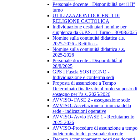
Personale docente - Disponibilità per il II°
turno
UTILIZZAZIONI DOCENTI DI
RELIGIONE CATTOLICA
Individuazione destinatari nomine per
supplenza da G.P.S. - I Turno - 30/08/2025
Nomine sulla continuità didattica a.s.
2025-2026 - Rettifica -
Nomine sulla continuità didattica a.s.
2025-2026
Personale docente - Disponibilità al
28/8/2025
GPS I Fascia SOSTEGNO -
Individuazione e conferma sedi
Proposta di assunzione a Tempo
Determinato finalizzato al ruolo su posto di
sostegno per l’a.s. 2025/2026
AVVISO- FASE 2 - assegnazione sede
AVVISO- Accettazione o rinuncia della
sede - indicazioni operative
AVVISO- Avvio FASE 1 - Reclutamento
2025-2026
AVVISO-Procedure di assunzione a tempo
indeterminato del personale docente
Decreto accantonamento posti per docenti