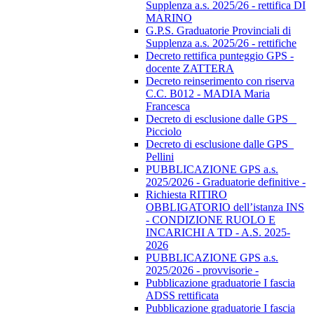
Supplenza a.s. 2025/26 - rettifica DI
MARINO
G.P.S. Graduatorie Provinciali di
Supplenza a.s. 2025/26 - rettifiche
Decreto rettifica punteggio GPS -
docente ZATTERA
Decreto reinserimento con riserva
C.C. B012 - MADIA Maria
Francesca
Decreto di esclusione dalle GPS _
Picciolo
Decreto di esclusione dalle GPS_
Pellini
PUBBLICAZIONE GPS a.s.
2025/2026 - Graduatorie definitive -
Richiesta RITIRO
OBBLIGATORIO dell’istanza INS
- CONDIZIONE RUOLO E
INCARICHI A TD - A.S. 2025-
2026
PUBBLICAZIONE GPS a.s.
2025/2026 - provvisorie -
Pubblicazione graduatorie I fascia
ADSS rettificata
Pubblicazione graduatorie I fascia