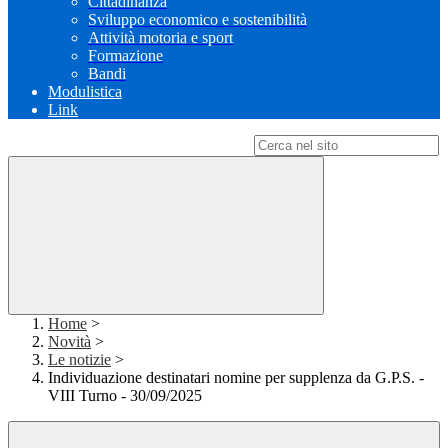
Cittadinanza
Sviluppo economico e sostenibilità
Attività motoria e sport
Formazione
Bandi
Modulistica
Link
Campo di ricerca per le pagine del sito
Home
>
Novità
>
Le notizie
>
Individuazione destinatari nomine per supplenza da G.P.S. -
VIII Turno - 30/09/2025