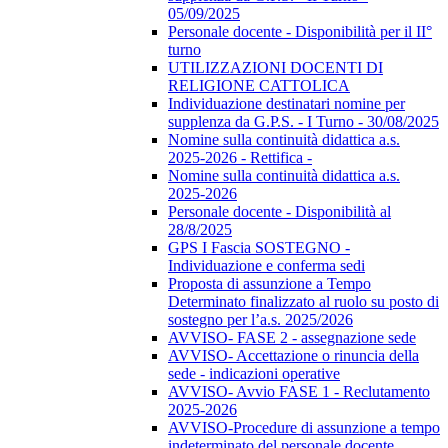
05/09/2025
Personale docente - Disponibilità per il II°
turno
UTILIZZAZIONI DOCENTI DI
RELIGIONE CATTOLICA
Individuazione destinatari nomine per
supplenza da G.P.S. - I Turno - 30/08/2025
Nomine sulla continuità didattica a.s.
2025-2026 - Rettifica -
Nomine sulla continuità didattica a.s.
2025-2026
Personale docente - Disponibilità al
28/8/2025
GPS I Fascia SOSTEGNO -
Individuazione e conferma sedi
Proposta di assunzione a Tempo
Determinato finalizzato al ruolo su posto di
sostegno per l’a.s. 2025/2026
AVVISO- FASE 2 - assegnazione sede
AVVISO- Accettazione o rinuncia della
sede - indicazioni operative
AVVISO- Avvio FASE 1 - Reclutamento
2025-2026
AVVISO-Procedure di assunzione a tempo
indeterminato del personale docente