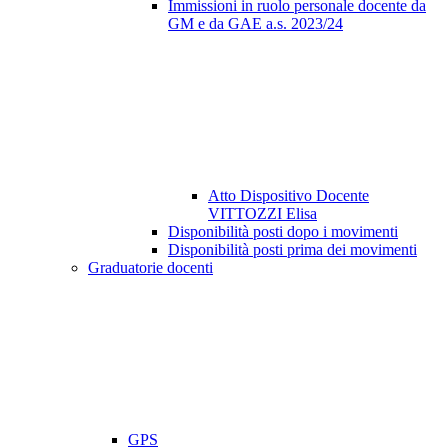
Immissioni in ruolo personale docente da
GM e da GAE a.s. 2023/24
Atto Dispositivo Docente
VITTOZZI Elisa
Disponibilità posti dopo i movimenti
Disponibilità posti prima dei movimenti
Graduatorie docenti
GPS