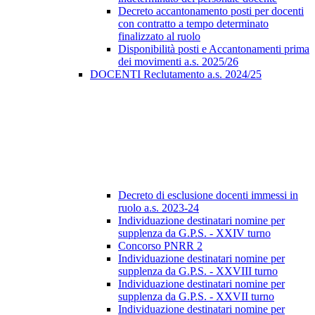
Decreto accantonamento posti per docenti
con contratto a tempo determinato
finalizzato al ruolo
Disponibilità posti e Accantonamenti prima
dei movimenti a.s. 2025/26
DOCENTI Reclutamento a.s. 2024/25
Decreto di esclusione docenti immessi in
ruolo a.s. 2023-24
Individuazione destinatari nomine per
supplenza da G.P.S. - XXIV turno
Concorso PNRR 2
Individuazione destinatari nomine per
supplenza da G.P.S. - XXVIII turno
Individuazione destinatari nomine per
supplenza da G.P.S. - XXVII turno
Individuazione destinatari nomine per